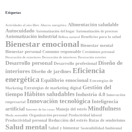
Etiquetas
Alimentación saludable
Ahorro energético
Actividades al aire libre
Autocuidado
Automatización del hogar
Automatización de procesos
Automatización industrial
Beneficios para la salud
Belleza natural
Bienestar emocional
Bienestar mental
Bienestar personal
Consumo responsable
Crecimiento personal
Decoración de exteriores
Decoración de interiores
Decoración exterior
Diseño de
Desarrollo personal
Desarrollo profesional
Eficiencia
interiores
Diseño de jardines
energética
Equilibrio emocional
Estrategias de
Gestión del
Estrategias de marketing digital
Marketing
tiempo
Hábitos saludables
Industria 4.0
Innovación
Innovación tecnológica
Inteligencia
empresarial
Mindfulness
artificial
Manejo del estrés
Internet de las cosas
Organización personal
Productividad laboral
Moda sostenible
Reducción del estrés
Rutas de senderismo
Productividad personal
Salud mental
Salud y bienestar
Sostenibilidad Ambiental