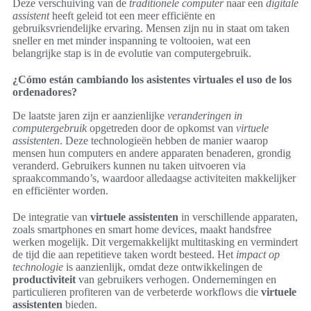
Deze verschuiving van de
traditionele computer
naar een
digitale
assistent
heeft geleid tot een meer efficiënte en
gebruiksvriendelijke ervaring. Mensen zijn nu in staat om taken
sneller en met minder inspanning te voltooien, wat een
belangrijke stap is in de evolutie van computergebruik.
¿Cómo están cambiando los asistentes virtuales el uso de los
ordenadores?
De laatste jaren zijn er aanzienlijke
veranderingen in
computergebruik
opgetreden door de opkomst van
virtuele
assistenten
. Deze technologieën hebben de manier waarop
mensen hun computers en andere apparaten benaderen, grondig
veranderd. Gebruikers kunnen nu taken uitvoeren via
spraakcommando’s, waardoor alledaagse activiteiten makkelijker
en efficiënter worden.
De integratie van
virtuele assistenten
in verschillende apparaten,
zoals smartphones en smart home devices, maakt handsfree
werken mogelijk. Dit vergemakkelijkt multitasking en vermindert
de tijd die aan repetitieve taken wordt besteed. Het
impact op
technologie
is aanzienlijk, omdat deze ontwikkelingen de
productiviteit
van gebruikers verhogen. Ondernemingen en
particulieren profiteren van de verbeterde workflows die
virtuele
assistenten
bieden.