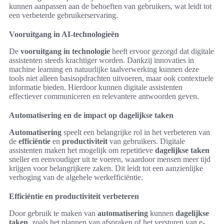
kunnen aanpassen aan de behoeften van gebruikers, wat leidt tot
een verbeterde gebruikerservaring.
Vooruitgang in AI-technologieën
De
vooruitgang in technologie
heeft ervoor gezorgd dat digitale
assistenten steeds krachtiger worden. Dankzij innovaties in
machine learning en natuurlijke taalverwerking kunnen deze
tools niet alleen basisopdrachten uitvoeren, maar ook contextuele
informatie bieden. Hierdoor kunnen digitale assistenten
effectiever communiceren en relevantere antwoorden geven.
Automatisering en de impact op dagelijkse taken
Automatisering
speelt een belangrijke rol in het verbeteren van
de
efficiëntie
en
productiviteit
van gebruikers. Digitale
assistenten maken het mogelijk om repetitieve
dagelijkse taken
sneller en eenvoudiger uit te voeren, waardoor mensen meer tijd
krijgen voor belangrijkere zaken. Dit leidt tot een aanzienlijke
verhoging van de algehele werkefficiëntie.
Efficiëntie en productiviteit verbeteren
Door gebruik te maken van
automatisering
kunnen
dagelijkse
taken
, zoals het plannen van afspraken of het versturen van e-