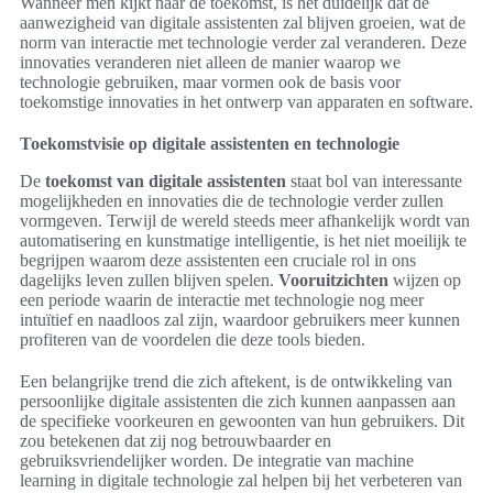
Wanneer men kijkt naar de toekomst, is het duidelijk dat de
aanwezigheid van digitale assistenten zal blijven groeien, wat de
norm van interactie met technologie verder zal veranderen. Deze
innovaties veranderen niet alleen de manier waarop we
technologie gebruiken, maar vormen ook de basis voor
toekomstige innovaties in het ontwerp van apparaten en software.
Toekomstvisie op digitale assistenten en technologie
De
toekomst van digitale assistenten
staat bol van interessante
mogelijkheden en innovaties die de technologie verder zullen
vormgeven. Terwijl de wereld steeds meer afhankelijk wordt van
automatisering en kunstmatige intelligentie, is het niet moeilijk te
begrijpen waarom deze assistenten een cruciale rol in ons
dagelijks leven zullen blijven spelen.
Vooruitzichten
wijzen op
een periode waarin de interactie met technologie nog meer
intuïtief en naadloos zal zijn, waardoor gebruikers meer kunnen
profiteren van de voordelen die deze tools bieden.
Een belangrijke trend die zich aftekent, is de ontwikkeling van
persoonlijke digitale assistenten die zich kunnen aanpassen aan
de specifieke voorkeuren en gewoonten van hun gebruikers. Dit
zou betekenen dat zij nog betrouwbaarder en
gebruiksvriendelijker worden. De integratie van machine
learning in digitale technologie zal helpen bij het verbeteren van