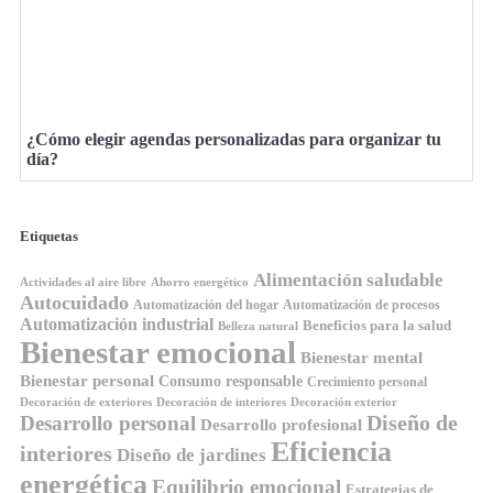
¿Cómo elegir agendas personalizadas para organizar tu
día?
Etiquetas
Alimentación saludable
Ahorro energético
Actividades al aire libre
Autocuidado
Automatización del hogar
Automatización de procesos
Automatización industrial
Beneficios para la salud
Belleza natural
Bienestar emocional
Bienestar mental
Bienestar personal
Consumo responsable
Crecimiento personal
Decoración de exteriores
Decoración de interiores
Decoración exterior
Diseño de
Desarrollo personal
Desarrollo profesional
Eficiencia
interiores
Diseño de jardines
energética
Equilibrio emocional
Estrategias de