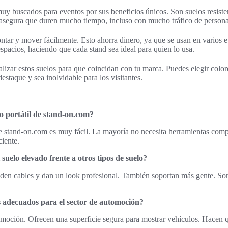
muy buscados para eventos por sus beneficios únicos. Son suelos resisten
asegura que duren mucho tiempo, incluso con mucho tráfico de persona
ar y mover fácilmente. Esto ahorra dinero, ya que se usan en varios 
espacios, haciendo que cada stand sea ideal para quien lo usa.
lizar estos suelos para que coincidan con tu marca. Puedes elegir colore
estaque y sea inolvidable para los visitantes.
 portátil de stand-on.com?
de stand-on.com es muy fácil. La mayoría no necesita herramientas comp
ciente.
 suelo elevado frente a otros tipos de suelo?
den cables y dan un look profesional. También soportan más gente. Son
es adecuados para el sector de automoción?
omoción. Ofrecen una superficie segura para mostrar vehículos. Hacen q