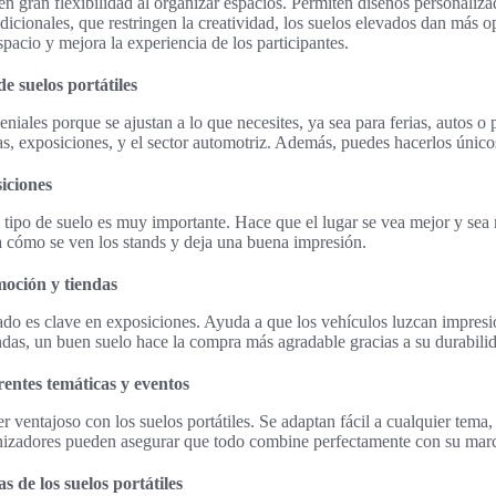
cen gran flexibilidad al organizar espacios. Permiten diseños personaliz
radicionales, que restringen la creatividad, los suelos elevados dan más 
pacio y mejora la experiencia de los participantes.
de suelos portátiles
eniales porque se ajustan a lo que necesites, ya sea para ferias, autos o
ias, exposiciones, y el sector automotriz. Además, puedes hacerlos único
siciones
l tipo de suelo es muy importante. Hace que el lugar se vea mejor y se
a cómo se ven los stands y deja una buena impresión.
moción y tiendas
uado es clave en exposiciones. Ayuda a que los vehículos luzcan impres
endas, un buen suelo hace la compra más agradable gracias a su durabilid
entes temáticas y eventos
er ventajoso con los suelos portátiles. Se adaptan fácil a cualquier tem
ganizadores pueden asegurar que todo combine perfectamente con su marca
s de los suelos portátiles