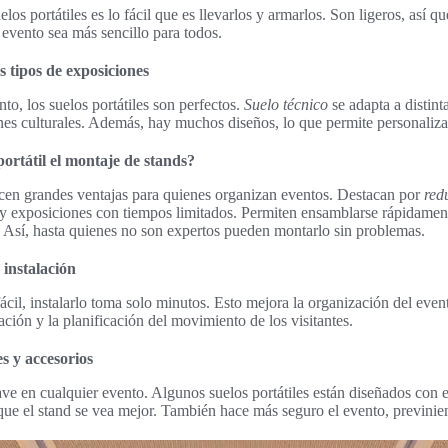
los portátiles es lo fácil que es llevarlos y armarlos. Son ligeros, así 
evento sea más sencillo para todos.
s tipos de exposiciones
nto, los suelos portátiles son perfectos.
Suelo técnico
se adapta a distint
es culturales. Además, hay muchos diseños, lo que permite personalizar 
portátil el montaje de stands?
cen grandes ventajas para quienes organizan eventos. Destacan por
red
as y exposiciones con tiempos limitados. Permiten ensamblarse rápidamen
 Así, hasta quienes no son expertos pueden montarlo sin problemas.
instalación
cil, instalarlo toma solo minutos. Esto mejora la organización del eve
ación y la planificación del movimiento de los visitantes.
es y accesorios
ave en cualquier evento. Algunos suelos portátiles están diseñados con 
que el stand se vea mejor. También hace más seguro el evento, previnie