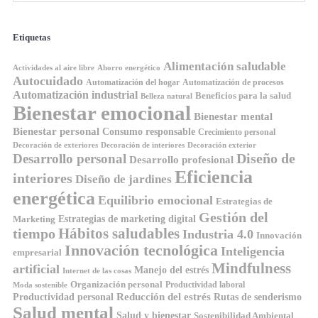
Etiquetas
Alimentación saludable
Ahorro energético
Actividades al aire libre
Autocuidado
Automatización del hogar
Automatización de procesos
Automatización industrial
Beneficios para la salud
Belleza natural
Bienestar emocional
Bienestar mental
Bienestar personal
Consumo responsable
Crecimiento personal
Decoración de exteriores
Decoración de interiores
Decoración exterior
Diseño de
Desarrollo personal
Desarrollo profesional
Eficiencia
interiores
Diseño de jardines
energética
Equilibrio emocional
Estrategias de
Gestión del
Estrategias de marketing digital
Marketing
tiempo
Hábitos saludables
Industria 4.0
Innovación
Innovación tecnológica
Inteligencia
empresarial
Mindfulness
artificial
Manejo del estrés
Internet de las cosas
Organización personal
Productividad laboral
Moda sostenible
Reducción del estrés
Rutas de senderismo
Productividad personal
Salud mental
Salud y bienestar
Sostenibilidad Ambiental