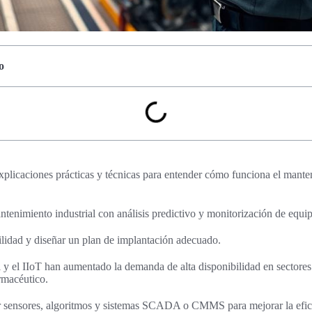
o
xplicaciones prácticas y técnicas para entender cómo funciona el mante
enimiento industrial con análisis predictivo y monitorización de equip
ilidad y diseñar un plan de implantación adecuado.
al y el IIoT han aumentado la demanda de alta disponibilidad en sector
rmacéutico.
r sensores, algoritmos y sistemas SCADA o CMMS para mejorar la efici