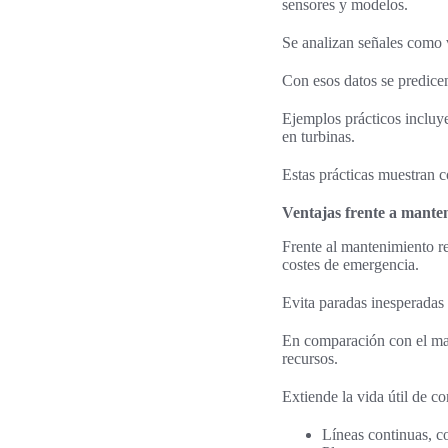
sensores y modelos.
Se analizan señales como v
Con esos datos se predicen
Ejemplos prácticos incluye
en turbinas.
Estas prácticas muestran 
Ventajas frente a manten
Frente al mantenimiento re
costes de emergencia.
Evita paradas inesperadas
En comparación con el man
recursos.
Extiende la vida útil de c
Líneas continuas, c