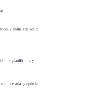
as.
ricos y análisis de aceite
vidad no planificados y
s innecesarias y optimiza