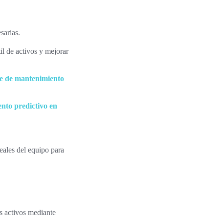
sarias.
il de activos y mejorar
e de mantenimiento
nto predictivo en
reales del equipo para
os activos mediante