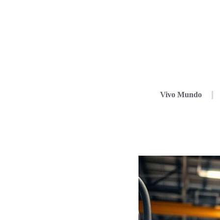
Vivo Mundo