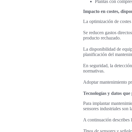
Plantas con compreso
Impacto en costes, dispo
La optimización de costes
Se reducen gastos directo
producto rechazado.
La disponibilidad de equi
planificación del manteni
En seguridad, la detección
normativas.
Adoptar mantenimiento pre
Tecnologías y datos que
Para implantar mantenimien
sensores industriales son l
A continuación describes l
Tipos de sensores y señal