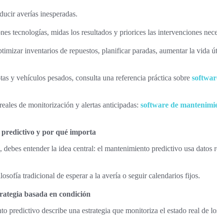
ducir averías inesperadas.
nes tecnologías, midas los resultados y priorices las intervenciones nece
timizar inventarios de repuestos, planificar paradas, aumentar la vida út
tas y vehículos pesados, consulta una referencia práctica sobre
softwar
reales de monitorización y alertas anticipadas:
software de mantenimie
 predictivo y por qué importa
s, debes entender la idea central: el mantenimiento predictivo usa datos 
losofía tradicional de esperar a la avería o seguir calendarios fijos.
strategia basada en condición
o predictivo describe una estrategia que monitoriza el estado real de l