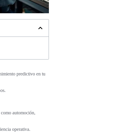
nimiento predictivo en tu
os.
es como automoción,
encia operativa.