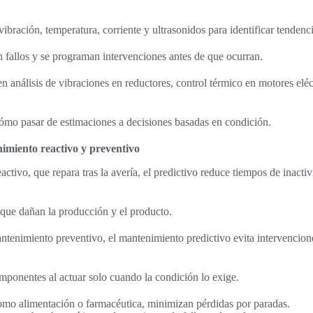
ibración, temperatura, corriente y ultrasonidos para identificar tendenci
 fallos y se programan intervenciones antes de que ocurran.
n análisis de vibraciones en reductores, control térmico en motores eléct
cómo pasar de estimaciones a decisiones basadas en condición.
imiento reactivo y preventivo
activo, que repara tras la avería, el predictivo reduce tiempos de inacti
 que dañan la producción y el producto.
tenimiento preventivo, el mantenimiento predictivo evita intervencione
omponentes al actuar solo cuando la condición lo exige.
omo alimentación o farmacéutica, minimizan pérdidas por paradas.