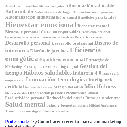
Alimentación saludable
Ahorro energético
Actividades al aire libre
Autocuidado
Automatización del hogar
Automatización de procesos
Automatización industrial
Beneficios para la salud
Belleza natural
Bienestar emocional
Bienestar mental
Bienestar personal
Consumo responsable
Crecimiento personal
Decoración de exteriores
Decoración de interiores
Decoración exterior
Diseño de
Desarrollo personal
Desarrollo profesional
Eficiencia
interiores
Diseño de jardines
energética
Equilibrio emocional
Estrategias de
Gestión del
Estrategias de marketing digital
Marketing
tiempo
Hábitos saludables
Industria 4.0
Innovación
Innovación tecnológica
Inteligencia
empresarial
Mindfulness
artificial
Manejo del estrés
Internet de las cosas
Organización personal
Productividad laboral
Moda sostenible
Reducción del estrés
Rutas de senderismo
Productividad personal
Salud mental
Salud y bienestar
Sostenibilidad Ambiental
Transformación digital
Turismo sostenible
Profesionales
>
¿Cómo hacer crecer tu marca con marketing
digital efectivo?