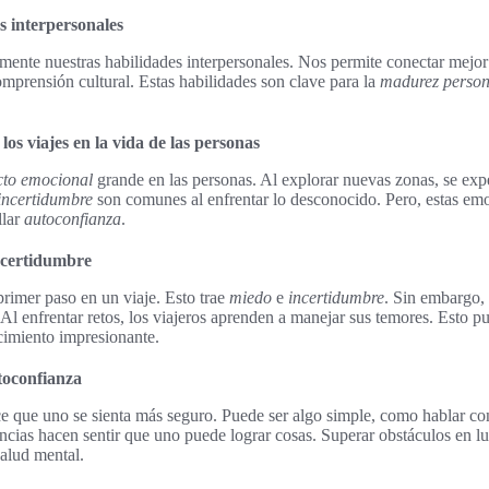
s interpersonales
amente nuestras habilidades interpersonales. Nos permite conectar mejo
prensión cultural. Estas habilidades son clave para la
madurez person
os viajes en la vida de las personas
to emocional
grande en las personas. Al explorar nuevas zonas, se ex
incertidumbre
son comunes al enfrentar lo desconocido. Pero, estas em
llar
autoconfianza
.
incertidumbre
 primer paso en un viaje. Esto trae
miedo
e
incertidumbre
. Sin embargo,
 Al enfrentar retos, los viajeros aprenden a manejar sus temores. Esto 
ecimiento impresionante.
toconfianza
ce que uno se sienta más seguro. Puede ser algo simple, como hablar con
encias hacen sentir que uno puede lograr cosas. Superar obstáculos en 
salud mental.