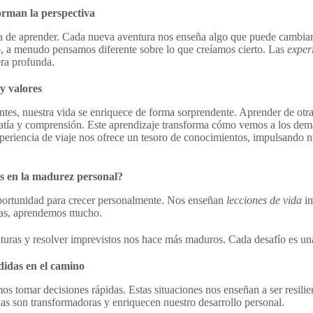
orman la perspectiva
a de aprender. Cada nueva aventura nos enseña algo que puede cambiar 
, a menudo pensamos diferente sobre lo que creíamos cierto. Las
exper
ra profunda.
y valores
ntes, nuestra vida se enriquece de forma sorprendente. Aprender de otras
atía y comprensión. Este aprendizaje transforma cómo vemos a los de
eriencia de viaje nos ofrece un tesoro de conocimientos, impulsando 
es en la madurez personal?
portunidad para crecer personalmente. Nos enseñan
lecciones de vida
im
vas, aprendemos mucho.
lturas y resolver imprevistos nos hace más maduros. Cada desafío es un
didas en el camino
s tomar decisiones rápidas. Estas situaciones nos enseñan a ser resilie
as son transformadoras y enriquecen nuestro desarrollo personal.