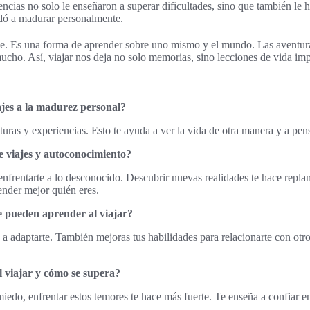
encias no solo le enseñaron a superar dificultades, sino que también le
udó a madurar personalmente.
rse. Es una forma de aprender sobre uno mismo y el mundo. Las aventur
ho. Así, viajar nos deja no solo memorias, sino lecciones de vida imp
ajes a la madurez personal?
turas y experiencias. Esto te ayuda a ver la vida de otra manera y a pens
re viajes y autoconocimiento?
 enfrentarte a lo desconocido. Descubrir nuevas realidades te hace replan
tender mejor quién eres.
e pueden aprender al viajar?
 a adaptarte. También mejoras tus habilidades para relacionarte con otros
l viajar y cómo se supera?
edo, enfrentar estos temores te hace más fuerte. Te enseña a confiar e