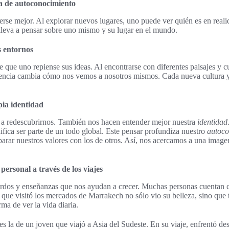
a de autoconocimiento
erse mejor. Al explorar nuevos lugares, uno puede ver quién es en realid
o lleva a pensar sobre uno mismo y su lugar en el mundo.
s entornos
e que uno repiense sus ideas. Al encontrarse con diferentes paisajes y c
iencia cambia cómo nos vemos a nosotros mismos. Cada nueva cultura y
pia identidad
 a redescubrirnos. También nos hacen entender mejor nuestra
identidad
fica ser parte de un todo global. Este pensar profundiza nuestro
autoco
parar nuestros valores con los de otros. Así, nos acercamos a una imag
ersonal a través de los viajes
erdos y enseñanzas que nos ayudan a crecer. Muchas personas cuentan c
 que visitó los mercados de Marrakech no sólo vio su belleza, sino que
a de ver la vida diaria.
s la de un joven que viajó a Asia del Sudeste. En su viaje, enfrentó de