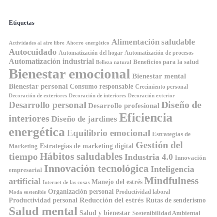
Etiquetas
Alimentación saludable
Ahorro energético
Actividades al aire libre
Autocuidado
Automatización del hogar
Automatización de procesos
Automatización industrial
Beneficios para la salud
Belleza natural
Bienestar emocional
Bienestar mental
Bienestar personal
Consumo responsable
Crecimiento personal
Decoración de exteriores
Decoración de interiores
Decoración exterior
Diseño de
Desarrollo personal
Desarrollo profesional
Eficiencia
interiores
Diseño de jardines
energética
Equilibrio emocional
Estrategias de
Gestión del
Estrategias de marketing digital
Marketing
Hábitos saludables
tiempo
Industria 4.0
Innovación
Innovación tecnológica
Inteligencia
empresarial
Mindfulness
artificial
Manejo del estrés
Internet de las cosas
Organización personal
Productividad laboral
Moda sostenible
Reducción del estrés
Rutas de senderismo
Productividad personal
Salud mental
Salud y bienestar
Sostenibilidad Ambiental