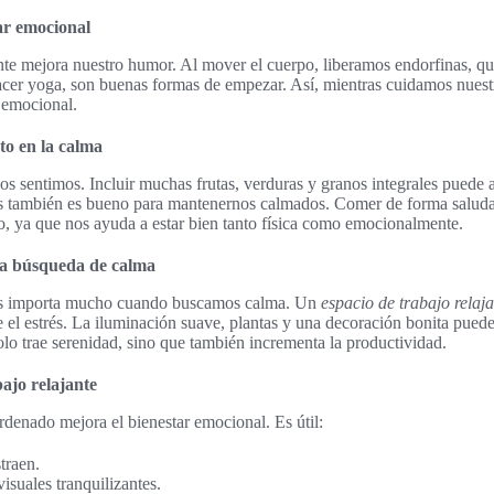
tar emocional
te mejora nuestro humor. Al mover el cuerpo, liberamos endorfinas, que
acer yoga, son buenas formas de empezar. Así, mientras cuidamos nuest
 emocional.
to en la calma
 sentimos. Incluir muchas frutas, verduras y granos integrales puede a
s también es bueno para mantenernos calmados. Comer de forma saluda
o, ya que nos ayuda a estar bien tanto física como emocionalmente.
 la búsqueda de calma
os importa mucho cuando buscamos calma. Un
espacio de trabajo relaj
el estrés. La iluminación suave, plantas y una decoración bonita puede
olo trae serenidad, sino que también incrementa la productividad.
ajo relajante
denado mejora el bienestar emocional. Es útil:
traen.
isuales tranquilizantes.