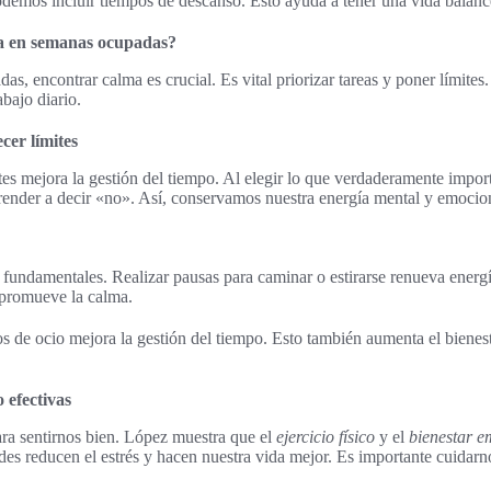
odemos incluir tiempos de descanso. Esto ayuda a tener una vida balanc
a en semanas ocupadas?
s, encontrar calma es crucial. Es vital priorizar tareas y poner límites
bajo diario.
ecer límites
tes mejora la gestión del tiempo. Al elegir lo que verdaderamente importa
ender a decir «no». Así, conservamos nuestra energía mental y emocio
 fundamentales. Realizar pausas para caminar o estirarse renueva energ
 promueve la calma.
s de ocio mejora la gestión del tiempo. Esto también aumenta el bienes
 efectivas
ara sentirnos bien. López muestra que el
ejercicio físico
y el
bienestar e
des reducen el estrés y hacen nuestra vida mejor. Es importante cuidarn