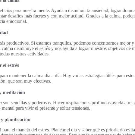
e la calma
eficios para nuestra mente. Ayuda a disminuir la ansiedad, logrando u
ntar desafíos más fuertes y con mejor actitud. Gracias a la calma, pode
ncia emocional.
idad
ás productivos. Si estamos tranquilos, podemos concentrarnos mejor y
a calma disminuye el estrés y nos ayuda a lograr nuestros objetivos de m
odas nuestras actividades.
 el estrés
 para mantener la calma día a día. Hay varias estrategias útiles para est
ción, que son muy efectivas.
y meditación
n
son sencillas y poderosas. Hacer respiraciones profundas ayuda a relaj
 mental para vivir el presente y soltar tensiones.
y planificación
 para el manejo del estrés. Planear el día y saber qué es prioritario evi