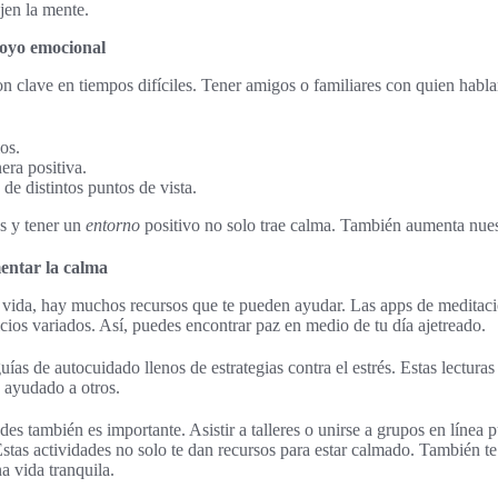
jen la mente.
poyo emocional
n clave en tiempos difíciles. Tener amigos o familiares con quien habla
os.
era positiva.
de distintos puntos de vista.
es y tener un
entorno
positivo no solo trae calma. También aumenta nuest
mentar la calma
u vida, hay muchos recursos que te pueden ayudar. Las apps de medita
icios variados. Así, puedes encontrar paz en medio de tu día ajetreado.
uías de autocuidado llenos de estrategias contra el estrés. Estas lectur
 ayudado a otros.
es también es importante. Asistir a talleres o unirse a grupos en línea 
Estas actividades no solo te dan recursos para estar calmado. También 
a vida tranquila.