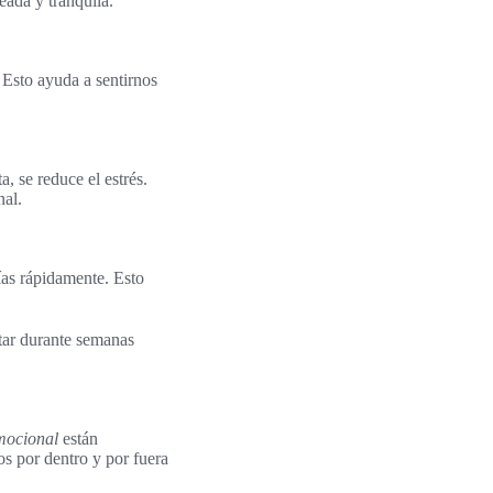
eada y tranquila.
. Esto ayuda a sentirnos
, se reduce el estrés.
nal.
ías rápidamente. Esto
tar durante semanas
mocional
están
os por dentro y por fuera