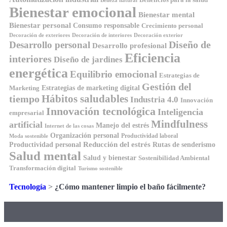
Beneficios para la salud
Belleza natural
Bienestar emocional
Bienestar mental
Bienestar personal
Consumo responsable
Crecimiento personal
Decoración de exteriores
Decoración de interiores
Decoración exterior
Diseño de
Desarrollo personal
Desarrollo profesional
Eficiencia
interiores
Diseño de jardines
energética
Equilibrio emocional
Estrategias de
Gestión del
Estrategias de marketing digital
Marketing
Hábitos saludables
tiempo
Industria 4.0
Innovación
Innovación tecnológica
Inteligencia
empresarial
Mindfulness
artificial
Manejo del estrés
Internet de las cosas
Organización personal
Productividad laboral
Moda sostenible
Reducción del estrés
Rutas de senderismo
Productividad personal
Salud mental
Salud y bienestar
Sostenibilidad Ambiental
Transformación digital
Turismo sostenible
Tecnología
>
¿Cómo mantener limpio el baño fácilmente?