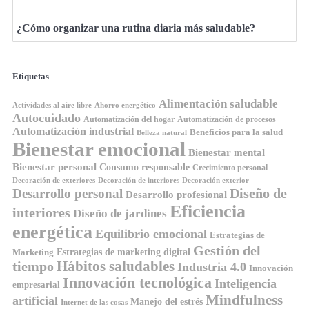
¿Cómo organizar una rutina diaria más saludable?
Etiquetas
Alimentación saludable
Ahorro energético
Actividades al aire libre
Autocuidado
Automatización del hogar
Automatización de procesos
Automatización industrial
Beneficios para la salud
Belleza natural
Bienestar emocional
Bienestar mental
Bienestar personal
Consumo responsable
Crecimiento personal
Decoración de exteriores
Decoración de interiores
Decoración exterior
Diseño de
Desarrollo personal
Desarrollo profesional
Eficiencia
interiores
Diseño de jardines
energética
Equilibrio emocional
Estrategias de
Gestión del
Estrategias de marketing digital
Marketing
tiempo
Hábitos saludables
Industria 4.0
Innovación
Innovación tecnológica
Inteligencia
empresarial
Mindfulness
artificial
Manejo del estrés
Internet de las cosas