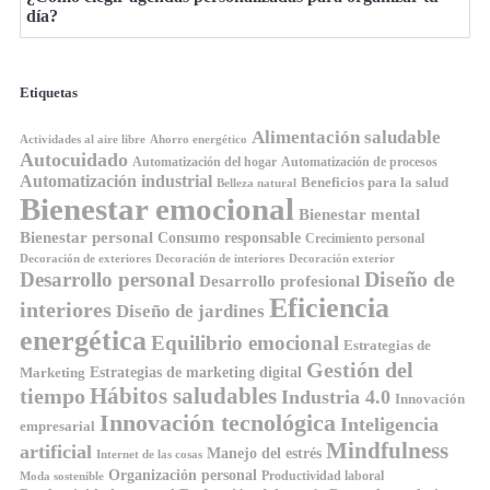
día?
Etiquetas
Alimentación saludable
Ahorro energético
Actividades al aire libre
Autocuidado
Automatización del hogar
Automatización de procesos
Automatización industrial
Beneficios para la salud
Belleza natural
Bienestar emocional
Bienestar mental
Bienestar personal
Consumo responsable
Crecimiento personal
Decoración de exteriores
Decoración de interiores
Decoración exterior
Diseño de
Desarrollo personal
Desarrollo profesional
Eficiencia
interiores
Diseño de jardines
energética
Equilibrio emocional
Estrategias de
Gestión del
Estrategias de marketing digital
Marketing
Hábitos saludables
tiempo
Industria 4.0
Innovación
Innovación tecnológica
Inteligencia
empresarial
Mindfulness
artificial
Manejo del estrés
Internet de las cosas
Organización personal
Productividad laboral
Moda sostenible