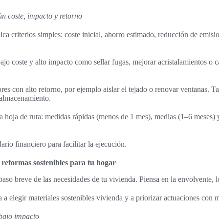
ún coste, impacto y retorno
lica criterios simples: coste inicial, ahorro estimado, reducción de emis
jo coste y alto impacto como sellar fugas, mejorar acristalamientos o 
res con alto retorno, por ejemplo aislar el tejado o renovar ventanas. 
n almacenamiento.
a hoja de ruta: medidas rápidas (menos de 1 mes), medias (1–6 meses) y
rio financiero para facilitar la ejecución.
y reformas sostenibles para tu hogar
paso breve de las necesidades de tu vivienda. Piensa en la envolvente, 
 a elegir materiales sostenibles vivienda y a priorizar actuaciones con 
 bajo impacto