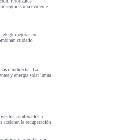
ción. Priorizarás
conseguirás una evidente
l elegir mejoras en
 combinan cuidado
tas e indirectas. La
ntes y energía solar limita
proyectos combinados a
 aceleran la recuperación
pradores y arrendatarios