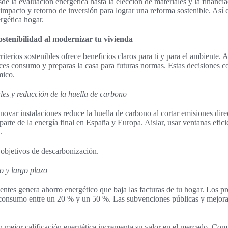
de la evaluación energética hasta la elección de materiales y la financia
impacto y retorno de inversión para lograr una reforma sostenible. Así 
rgética hogar.
ostenibilidad al modernizar tu vivienda
terios sostenibles ofrece beneficios claros para ti y para el ambiente. A
duces consumo y preparas la casa para futuras normas. Estas decisiones
mico.
es y reducción de la huella de carbono
novar instalaciones reduce la huella de carbono al cortar emisiones direc
arte de la energía final en España y Europa. Aislar, usar ventanas eficie
.
 objetivos de descarbonización.
 y largo plazo
cientes genera ahorro energético que baja las facturas de tu hogar. Los 
consumo entre un 20 % y un 50 %. Las subvenciones públicas y mejoras
 mejor calificación energética incrementa su valor en el mercado. Com