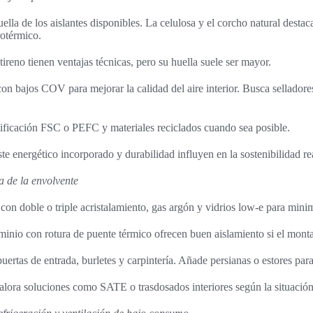
lla de los aislantes disponibles. La celulosa y el corcho natural desta
otérmico.
tireno tienen ventajas técnicas, pero su huella suele ser mayor.
con bajos COV para mejorar la calidad del aire interior. Busca selladores
ificación FSC o PEFC y materiales reciclados cuando sea posible.
oste energético incorporado y durabilidad influyen en la sostenibilidad r
a de la envolvente
s con doble o triple acristalamiento, gas argón y vidrios low-e para mini
nio con rotura de puente térmico ofrecen buen aislamiento si el montaj
ertas de entrada, burletes y carpintería. Añade persianas o estores para
alora soluciones como SATE o trasdosados interiores según la situación 