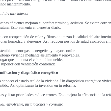
enor mantenimiento.
d del aire interior
anas eficientes mejoran el confort térmico y acústico. Se evitan corrien
tura. Esto aumenta el bienestar diario.
 con recuperación de calor y filtros optimizan la calidad del aire interi
lan humedad y alérgenos. Así, reducen riesgos de salud asociados a ma
stenible: menor gasto energético y mayor confort.
arbono vivienda mediante aislamiento y renovables.
ogar que aumenta el valor del inmueble.
r superior con ventilación controlada.
nificación y diagnóstico energético
 conocer el estado real de la vivienda. Un diagnóstico energético vivie
ntido. Así optimizarás la inversión en tu reforma.
s y listar prioridades reduce errores. Esto mejora la eficiencia de la re
ual: envolvente, instalaciones y consumo