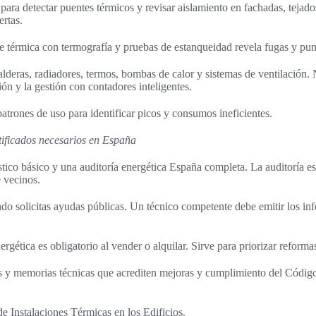
para detectar puentes térmicos y revisar aislamiento en fachadas, tejad
ertas.
 térmica con termografía y pruebas de estanqueidad revela fugas y punt
calderas, radiadores, termos, bombas de calor y sistemas de ventilación. 
ión y la gestión con contadores inteligentes.
patrones de uso para identificar picos y consumos ineficientes.
rtificados necesarios en España
tico básico y una auditoría energética España completa. La auditoría es 
 vecinos.
o solicitas ayudas públicas. Un técnico competente debe emitir los info
nergética es obligatorio al vender o alquilar. Sirve para priorizar reforma
s y memorias técnicas que acrediten mejoras y cumplimiento del Códig
 Instalaciones Térmicas en los Edificios.