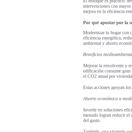
El enfoque es práctico: des
intervenciones con mayor 
mejora en la eficiencia ene
Por qué apostar por la s
Modernizar tu hogar con cri
eficiencia energética, re
ambiental y ahorro econó
Beneficios medioambiental
Mejorar la envolvente y re
edificación consume gran p
el CO2 anual por vivienda
Estas acciones apoyan los
Ahorro económico a medio
Invertir en soluciones efi
menudo logran reducir el 
del gasto.
También, una vivienda con