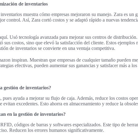
imización de inventarios
n inventarios muestra cómo empresas mejoraron su manejo. Zara es un 
jor control. Así, Zara cortó costos y se adaptó rápido a nuevas tendenc
uí. Usó tecnología avanzada para mejorar sus centros de distribución. 
jó sus costos, sino que elevó la satisfacción del cliente. Estos ejemplo
estión de inventarios se convierte en una ventaja competitiva.
mazon inspiran. Muestran que empresas de cualquier tamaño pueden me
ategias efectivas, pueden aumentar sus ganancias y satisfacer más a los 
a gestión de inventarios?
, pues ayuda a mejorar su flujo de caja. Además, reduce los costos ope
se evitan excedentes. Esto ahorra en almacenamiento y reduce la obsole
zan en la gestión de inventarios?
RFID, códigos de barras y softwares especializados. Este tipo de herra
ciso. Reducen los errores humanos significativamente.