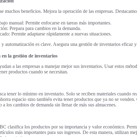
ización
rae muchos beneficios. Mejora la operación de las empresas. Destacamos
bajo manual: Permite enfocarse en tareas más importantes.
ción: Prepara para cambios en la demanda.
cado: Permite adaptarse rápidamente a nuevas situaciones.
 y automatización es clave. Asegura una gestión de inventarios eficaz y
en la gestión de inventarios
udan a las empresas a manejar mejor sus inventarios. Usar estos método
tener productos cuando se necesitan.
ca tener lo mínimo en inventario. Solo se reciben materiales cuando re
horra espacio sino también evita tener productos que ya no se venden. 
o a los cambios de demanda sin llenar de más sus almacenes.
ABC clasifica los productos por su importancia y valor económico. Permi
rtículos más importantes para sus ingresos. De esta manera, utilizan me