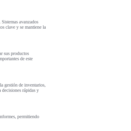
e. Sistemas avanzados
tos clave y se mantiene la
ar sus productos
mportantes de este
a gestión de inventarios,
a decisiones rápidas y
 informes, permitiendo