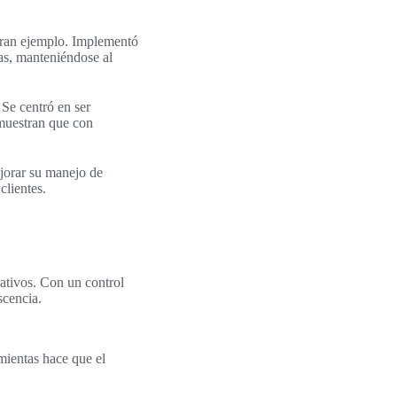
gran ejemplo. Implementó
ias, manteniéndose al
Se centró en ser
s muestran que con
jorar su manejo de
clientes.
rativos. Con un control
scencia.
mientas hace que el