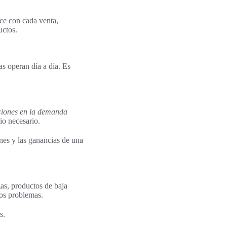
ice con cada venta,
uctos.
as operan día a día. Es
ciones en la demanda
io necesario.
nes y las ganancias de una
as, productos de baja
tos problemas.
s.