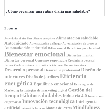
¿Cómo organizar una rutina diaria más saludable?
Etiquetas
Alimentación saludable
Ahorro energético
Actividades al aire libre
Autocuidado
Automatización del hogar
Automatización de procesos
Automatización industrial
Beneficios para la salud
Belleza natural
Bienestar emocional
Bienestar mental
Bienestar personal
Consumo responsable
Crecimiento personal
Decoración de exteriores
Decoración de interiores
Decoración exterior
Diseño de
Desarrollo personal
Desarrollo profesional
Eficiencia
interiores
Diseño de jardines
energética
Equilibrio emocional
Estrategias de
Gestión del
Estrategias de marketing digital
Marketing
tiempo
Hábitos saludables
Industria 4.0
Innovación
Innovación tecnológica
Inteligencia
empresarial
Mindfulness
artificial
Manejo del estrés
Internet de las cosas