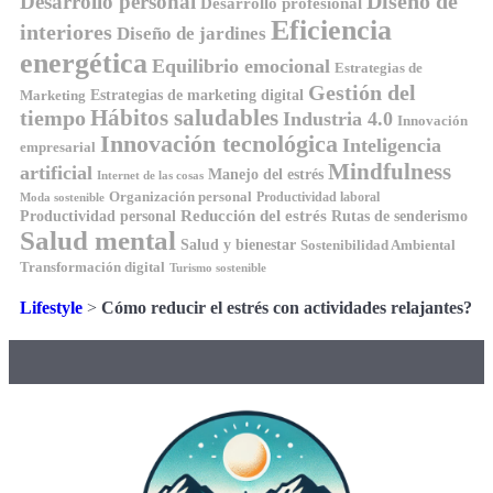
Diseño de
Desarrollo personal
Desarrollo profesional
Eficiencia
interiores
Diseño de jardines
energética
Equilibrio emocional
Estrategias de
Gestión del
Estrategias de marketing digital
Marketing
tiempo
Hábitos saludables
Industria 4.0
Innovación
Innovación tecnológica
Inteligencia
empresarial
Mindfulness
artificial
Manejo del estrés
Internet de las cosas
Organización personal
Productividad laboral
Moda sostenible
Reducción del estrés
Rutas de senderismo
Productividad personal
Salud mental
Salud y bienestar
Sostenibilidad Ambiental
Transformación digital
Turismo sostenible
Lifestyle
>
Cómo reducir el estrés con actividades relajantes?