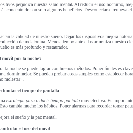
itivos perjudica nuestra salud mental. Al reducir el uso nocturno, mej
más concentrado son solo algunos beneficios. Desconectarse renueva el
ctan la calidad de nuestro sueño. Dejar los dispositivos mejora notori
 producción de melatonina. Menos tiempo ante ellas armoniza nuestro ci
sueño es más profundo y restaurador.
l móvil por la noche?
or la noche se puede lograr con buenos métodos. Poner límites es clave
dar a dormir mejor. Se pueden probar cosas simples como establecer horar
no molestar».
a limitar el tiempo de pantalla
 una
estrategia para reducir tiempo pantalla
muy efectiva. Es importante
Esto cambia mucho los hábitos. Poner alarmas para recordar tomar pau
jora el sueño y la paz mental.
controlar el uso del móvil