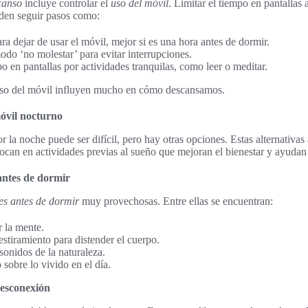
canso
incluye controlar el
uso del móvil
. Limitar el tiempo en pantallas 
den seguir pasos como:
a dejar de usar el móvil, mejor si es una hora antes de dormir.
odo ‘no molestar’ para evitar interrupciones.
 en pantallas por actividades tranquilas, como leer o meditar.
 uso del móvil influyen mucho en cómo descansamos.
móvil nocturno
r la noche puede ser difícil, pero hay otras opciones. Estas alternativas
can en actividades previas al sueño que mejoran el bienestar y ayudan a 
antes de dormir
es antes de dormir
muy provechosas. Entre ellas se encuentran:
r la mente.
estiramiento para distender el cuerpo.
sonidos de la naturaleza.
 sobre lo vivido en el día.
desconexión