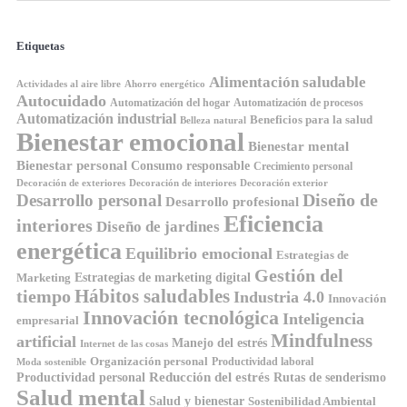
Etiquetas
Alimentación saludable
Ahorro energético
Actividades al aire libre
Autocuidado
Automatización del hogar
Automatización de procesos
Automatización industrial
Beneficios para la salud
Belleza natural
Bienestar emocional
Bienestar mental
Bienestar personal
Consumo responsable
Crecimiento personal
Decoración de exteriores
Decoración de interiores
Decoración exterior
Diseño de
Desarrollo personal
Desarrollo profesional
Eficiencia
interiores
Diseño de jardines
energética
Equilibrio emocional
Estrategias de
Gestión del
Estrategias de marketing digital
Marketing
tiempo
Hábitos saludables
Industria 4.0
Innovación
Innovación tecnológica
Inteligencia
empresarial
Mindfulness
artificial
Manejo del estrés
Internet de las cosas
Organización personal
Productividad laboral
Moda sostenible
Reducción del estrés
Rutas de senderismo
Productividad personal
Salud mental
Salud y bienestar
Sostenibilidad Ambiental