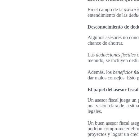
En el campo de la
asesoría
entendimiento de las
deduc
Desconocimiento de deduc
Algunos asesores no cono
chance de ahorrar.
Las
deducciones fiscales
c
menudo, se incluyen deduc
Además, los
beneficios fis
dar malos consejos. Esto p
El papel del asesor fisca
Un asesor fiscal juega un 
una visión clara de la sit
legales.
Un buen asesor fiscal aseg
podrían comprometer el fut
proyectos y lograr un crec