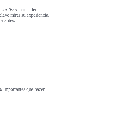
esor fiscal
, considera
clave mirar su experiencia,
rtantes.
al
importantes que hacer