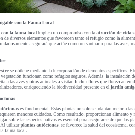
igable con la Fauna Local
 con la fauna local
implica un compromiso con la
atracción de vida s
n de diversos elementos que favorecen tanto el refugio como la aliment
n cuidadosamente asegurará que actúe como un santuario para las aves, 
tre
estre
se obtiene mediante la incorporación de elementos específicos. E
e vegetación funcionan como refugios seguros. Además, la instalación 
ta a las aves y otros animales a visitar. Incluir flores que florezcan en 
olinizadores, enriqueciendo la biodiversidad presente en el
jardín amiga
tóctonas
utóctonas
es fundamental. Estas plantas no solo se adaptan mejor a las 
requieren menores cuidados. Como resultado, proporcionan alimento y r
tigar sobre las especies nativas es esencial para asegurarse de que las p
 Al utilizar
plantas autóctonas
, se favorece la salud del ecosistema, co
la fauna local.