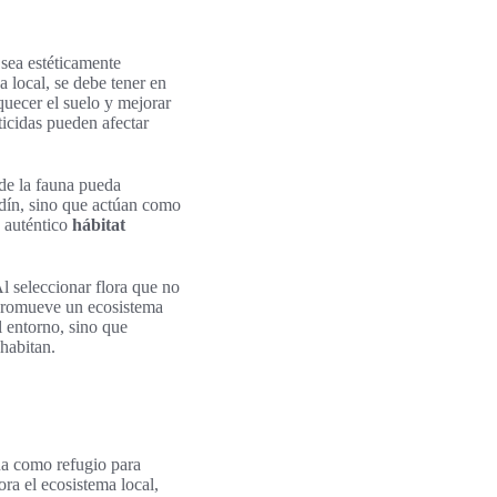
 sea estéticamente
 local, se debe tener en
quecer el suelo y mejorar
ticidas pueden afectar
de la fauna pueda
ardín, sino que actúan como
n auténtico
hábitat
Al seleccionar flora que no
e promueve un ecosistema
l entorno, sino que
 habitan.
túa como refugio para
ora el ecosistema local,