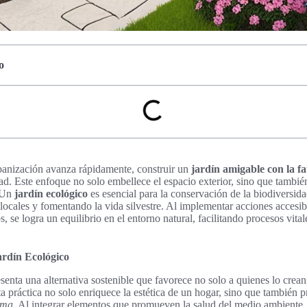
o
anización avanza rápidamente, construir un
jardín amigable con la fa
ad. Este enfoque no solo embellece el espacio exterior, sino que tambi
. Un
jardín ecológico
es esencial para la conservación de la biodiversid
locales y fomentando la vida silvestre. Al implementar acciones accesib
s, se logra un equilibrio en el entorno natural, facilitando procesos vita
rdín Ecológico
senta una alternativa sostenible que favorece no solo a quienes lo crean
ta práctica no solo enriquece la estética de un hogar, sino que también 
ema
. Al integrar elementos que promueven la salud del medio ambiente, 