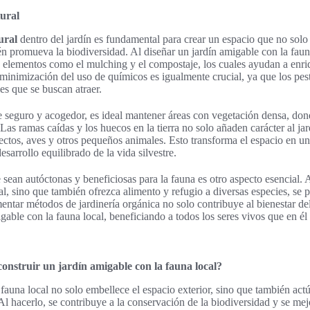
ural
ural
dentro del jardín es fundamental para crear un espacio que no solo
n promueva la biodiversidad. Al diseñar un jardín amigable con la fauna
e elementos como el mulching y el compostaje, los cuales ayudan a enri
a minimización del uso de químicos es igualmente crucial, ya que los pes
es que se buscan atraer.
 seguro y acogedor, es ideal mantener áreas con vegetación densa, don
 Las ramas caídas y los huecos en la tierra no solo añaden carácter al j
sectos, aves y otros pequeños animales. Esto transforma el espacio en u
desarrollo equilibrado de la vida silvestre.
 sean autóctonas y beneficiosas para la fauna es otro aspecto esencial. 
cal, sino que también ofrezca alimento y refugio a diversas especies, s
mentar métodos de jardinería orgánica no solo contribuye al bienestar de
gable con la fauna local, beneficiando a todos los seres vivos que en él
onstruir un jardín amigable con la fauna local?
fauna local no solo embellece el espacio exterior, sino que también ac
 Al hacerlo, se contribuye a la conservación de la biodiversidad y se mej