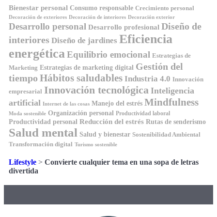
Bienestar personal
Consumo responsable
Crecimiento personal
Decoración de exteriores
Decoración de interiores
Decoración exterior
Diseño de
Desarrollo personal
Desarrollo profesional
Eficiencia
interiores
Diseño de jardines
energética
Equilibrio emocional
Estrategias de
Gestión del
Estrategias de marketing digital
Marketing
Hábitos saludables
tiempo
Industria 4.0
Innovación
Innovación tecnológica
Inteligencia
empresarial
Mindfulness
artificial
Manejo del estrés
Internet de las cosas
Organización personal
Productividad laboral
Moda sostenible
Reducción del estrés
Rutas de senderismo
Productividad personal
Salud mental
Salud y bienestar
Sostenibilidad Ambiental
Transformación digital
Turismo sostenible
Lifestyle
>
Convierte cualquier tema en una sopa de letras
divertida