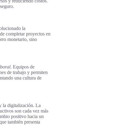
rsos y reduciendo costos.
 seguro.
volucionado la
 de completar proyectos en
rro monetario, sino
aboral
. Equipos de
nes de trabajo y permiten
entando una cultura de
 la digitalización. La
tructivos son cada vez más
mbio positivo hacia un
 que también presenta