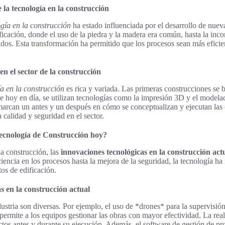
 la tecnología en la construcción
ogía en la construcción
ha estado influenciada por el desarrollo de nuev
ificación, donde el uso de la piedra y la madera era común, hasta la in
dos. Esta transformación ha permitido que los procesos sean más eficie
 en el sector de la construcción
ía en la construcción
es rica y variada. Las primeras construcciones se 
ue hoy en día, se utilizan tecnologías como la impresión 3D y el model
arcan un antes y un después en cómo se conceptualizan y ejecutan las
 calidad y seguridad en el sector.
Tecnología de Construcción hoy?
a construcción, las
innovaciones tecnológicas en la construcción act
iencia en los procesos hasta la mejora de la seguridad, la tecnología h
os de edificación.
s en la construcción actual
ustria son diversas. Por ejemplo, el uso de *drones* para la supervisió
 permite a los equipos gestionar las obras con mayor efectividad. La rea
ctos antes y durante su ejecución. Además, el software de gestión de pro