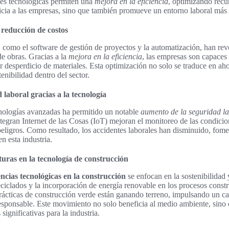
es tecnológicas permiten una
mejora en la eficiencia
, optimizando recu
icia a las empresas, sino que también promueve un entorno laboral más
y reducción de costos
, como el software de gestión de proyectos y la automatización, han re
de obras. Gracias a la
mejora en la eficiencia
, las empresas son capaces
desperdicio de materiales. Esta optimización no solo se traduce en aho
nibilidad dentro del sector.
laboral gracias a la tecnología
nologías avanzadas ha permitido un notable
aumento de la seguridad l
tegran Internet de las Cosas (IoT) mejoran el monitoreo de las condicio
peligros. Como resultado, los accidentes laborales han disminuido, fom
n esta industria.
turas en la tecnología de construcción
ncias tecnológicas en la construcción
se enfocan en la sostenibilidad y
reciclados y la incorporación de energía renovable en los procesos cons
ácticas de construcción verde están ganando terreno, impulsando un ca
esponsable. Este movimiento no solo beneficia al medio ambiente, sino
ignificativas para la industria.