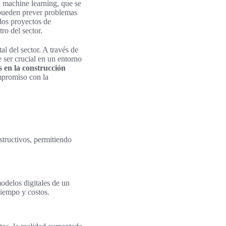
el machine learning, que se
s pueden prever problemas
 los proyectos de
ro del sector.
l del sector. A través de
e ser crucial en un entorno
s en la construcción
mpromiso con la
structivos, permitiendo
odelos digitales de un
tiempo y costos.