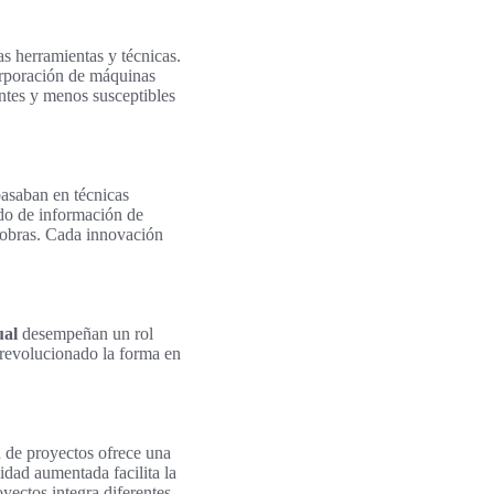
as herramientas y técnicas.
corporación de máquinas
ntes y menos susceptibles
basaban en técnicas
ado de información de
 obras. Cada innovación
ual
desempeñan un rol
a revolucionado la forma en
n de proyectos ofrece una
lidad aumentada facilita la
yectos integra diferentes