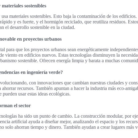
 materiales sostenibles
a
usa materiales sostenibles. Esto baja la contaminación de los edificios.
rápido y es fuerte, y el hormigón reciclado, que reutiliza residuos. Esto
n el desarrollo sostenible en la ciudad.
enovable en proyectos urbanos
ital para que los proyectos urbanos sean energéticamente independient
 de viento en edificios nuevos. Estas tecnologías disminuyen la necesid
banismo sostenible. Ofrecen energía limpia y barata a muchas comunid
endencias en ingeniería verde?
revolucionando, con innovaciones que cambian nuestras ciudades y cons
n ahorrar recursos. También apuntan a hacer la industria más eco-amig
 pueden usar estas ideas ecológicas.
orman el sector
cnologías ha sido un punto de cambio. La construcción modular, por ej
encia artificial ayuda a diseñar mejor, analizando el espacio y los recur
no solo ahorran tiempo y dinero. También ayudan a crear lugares más ve