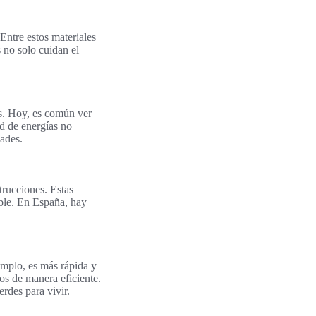
 Entre estos materiales
s no solo cuidan el
es. Hoy, es común ver
ad de energías no
ades.
trucciones. Estas
able. En España, hay
emplo, es más rápida y
sos de manera eficiente.
rdes para vivir.