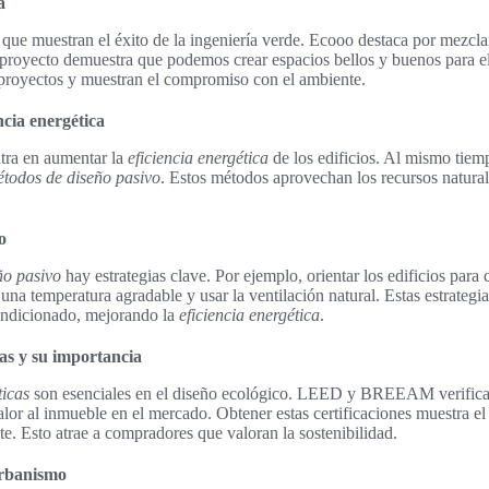
a
que muestran el éxito de la ingeniería verde. Ecooo destaca por mezcla
e proyecto demuestra que podemos crear espacios bellos y buenos para el
 proyectos y muestran el compromiso con el ambiente.
ncia energética
tra en aumentar la
eficiencia energética
de los edificios. Al mismo tiem
todos de diseño pasivo
. Estos métodos aprovechan los recursos natura
o
ño pasivo
hay estrategias clave. Por ejemplo, orientar los edificios para 
na temperatura agradable y usar la ventilación natural. Estas estrategia
condicionado, mejorando la
eficiencia energética
.
cas y su importancia
ticas
son esenciales en el diseño ecológico. LEED y BREEAM verifican
alor al inmueble en el mercado. Obtener estas certificaciones muestra 
e. Esto atrae a compradores que valoran la sostenibilidad.
urbanismo