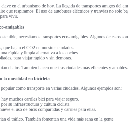
s clave en el urbanismo de hoy. La llegada de transportes amigos del 
aire que respiramos. El uso de autobuses eléctricos y tranvías no solo b
para vivir.
eco-amigables
ostenible, necesitamos transportes eco-amigables. Algunos de estos son
s, que bajan el CO2 en nuestras ciudades.
na rápida y limpia alternativa a los coches.
iadas, para viajar rápido y sin demoras.
pian el aire. También hacen nuestras ciudades más eficientes y amables.
la movilidad en bicicleta
s popular como transporte en varias ciudades. Algunos ejemplos son:
ay muchos carriles bici para viajar seguro.
r su infraestructura y cultura ciclista.
eve el uso de bicis compartidas y carriles para ellas.
vian el tráfico. También fomentan una vida más sana en la gente.