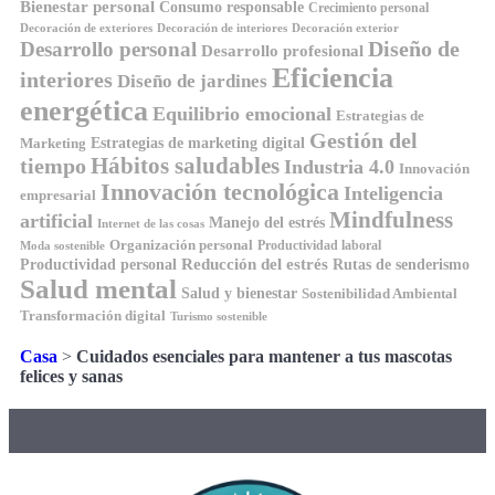
Bienestar personal
Consumo responsable
Crecimiento personal
Decoración de exteriores
Decoración de interiores
Decoración exterior
Diseño de
Desarrollo personal
Desarrollo profesional
Eficiencia
interiores
Diseño de jardines
energética
Equilibrio emocional
Estrategias de
Gestión del
Estrategias de marketing digital
Marketing
tiempo
Hábitos saludables
Industria 4.0
Innovación
Innovación tecnológica
Inteligencia
empresarial
Mindfulness
artificial
Manejo del estrés
Internet de las cosas
Organización personal
Productividad laboral
Moda sostenible
Reducción del estrés
Rutas de senderismo
Productividad personal
Salud mental
Salud y bienestar
Sostenibilidad Ambiental
Transformación digital
Turismo sostenible
Casa
>
Cuidados esenciales para mantener a tus mascotas
felices y sanas