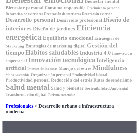
Bienestar mental
Bienestar personal
Consumo responsable
Crecimiento personal
Decoración de exteriores
Decoración de interiores
Decoración exterior
Diseño de
Desarrollo personal
Desarrollo profesional
Eficiencia
interiores
Diseño de jardines
energética
Equilibrio emocional
Estrategias de
Gestión del
Estrategias de marketing digital
Marketing
tiempo
Hábitos saludables
Industria 4.0
Innovación
Innovación tecnológica
Inteligencia
empresarial
Mindfulness
artificial
Manejo del estrés
Internet de las cosas
Organización personal
Productividad laboral
Moda sostenible
Reducción del estrés
Rutas de senderismo
Productividad personal
Salud mental
Salud y bienestar
Sostenibilidad Ambiental
Transformación digital
Turismo sostenible
Profesionales
>
Desarrollo urbano e infraestructura
moderna