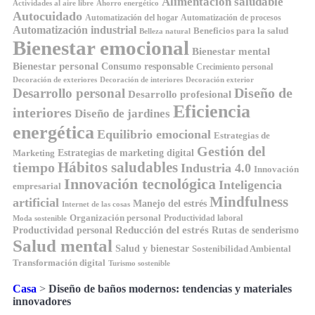
Alimentación saludable
Ahorro energético
Actividades al aire libre
Autocuidado
Automatización del hogar
Automatización de procesos
Automatización industrial
Beneficios para la salud
Belleza natural
Bienestar emocional
Bienestar mental
Bienestar personal
Consumo responsable
Crecimiento personal
Decoración de exteriores
Decoración de interiores
Decoración exterior
Diseño de
Desarrollo personal
Desarrollo profesional
Eficiencia
interiores
Diseño de jardines
energética
Equilibrio emocional
Estrategias de
Gestión del
Estrategias de marketing digital
Marketing
tiempo
Hábitos saludables
Industria 4.0
Innovación
Innovación tecnológica
Inteligencia
empresarial
Mindfulness
artificial
Manejo del estrés
Internet de las cosas
Organización personal
Productividad laboral
Moda sostenible
Reducción del estrés
Rutas de senderismo
Productividad personal
Salud mental
Salud y bienestar
Sostenibilidad Ambiental
Transformación digital
Turismo sostenible
Casa
>
Diseño de baños modernos: tendencias y materiales
innovadores