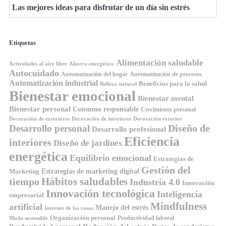
Las mejores ideas para disfrutar de un día sin estrés
Etiquetas
Alimentación saludable
Ahorro energético
Actividades al aire libre
Autocuidado
Automatización del hogar
Automatización de procesos
Automatización industrial
Beneficios para la salud
Belleza natural
Bienestar emocional
Bienestar mental
Bienestar personal
Consumo responsable
Crecimiento personal
Decoración de exteriores
Decoración de interiores
Decoración exterior
Diseño de
Desarrollo personal
Desarrollo profesional
Eficiencia
interiores
Diseño de jardines
energética
Equilibrio emocional
Estrategias de
Gestión del
Estrategias de marketing digital
Marketing
tiempo
Hábitos saludables
Industria 4.0
Innovación
Innovación tecnológica
Inteligencia
empresarial
Mindfulness
artificial
Manejo del estrés
Internet de las cosas
Organización personal
Productividad laboral
Moda sostenible