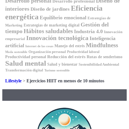
Diseño de
Desarrollo personal
Desarrollo profesional
Eficiencia
interiores
Diseño de jardines
energética
Equilibrio emocional
Estrategias de
Gestión del
Estrategias de marketing digital
Marketing
tiempo
Hábitos saludables
Industria 4.0
Innovación
Innovación tecnológica
Inteligencia
empresarial
Mindfulness
artificial
Manejo del estrés
Internet de las cosas
Organización personal
Productividad laboral
Moda sostenible
Reducción del estrés
Rutas de senderismo
Productividad personal
Salud mental
Salud y bienestar
Sostenibilidad Ambiental
Transformación digital
Turismo sostenible
Lifestyle
>
Ejercicios HIIT en menos de 10 minutos