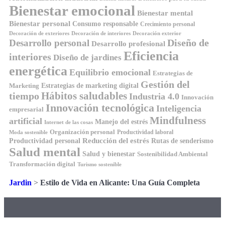
Bienestar emocional
Bienestar mental
Bienestar personal
Consumo responsable
Crecimiento personal
Decoración de exteriores
Decoración de interiores
Decoración exterior
Diseño de
Desarrollo personal
Desarrollo profesional
Eficiencia
interiores
Diseño de jardines
energética
Equilibrio emocional
Estrategias de
Gestión del
Estrategias de marketing digital
Marketing
tiempo
Hábitos saludables
Industria 4.0
Innovación
Innovación tecnológica
Inteligencia
empresarial
Mindfulness
artificial
Manejo del estrés
Internet de las cosas
Organización personal
Productividad laboral
Moda sostenible
Reducción del estrés
Rutas de senderismo
Productividad personal
Salud mental
Salud y bienestar
Sostenibilidad Ambiental
Transformación digital
Turismo sostenible
Jardin
>
Estilo de Vida en Alicante: Una Guía Completa