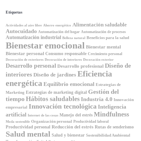
Etiquetas
Alimentación saludable
Ahorro energético
Actividades al aire libre
Autocuidado
Automatización del hogar
Automatización de procesos
Automatización industrial
Beneficios para la salud
Belleza natural
Bienestar emocional
Bienestar mental
Bienestar personal
Consumo responsable
Crecimiento personal
Decoración de exteriores
Decoración de interiores
Decoración exterior
Diseño de
Desarrollo personal
Desarrollo profesional
Eficiencia
interiores
Diseño de jardines
energética
Equilibrio emocional
Estrategias de
Gestión del
Estrategias de marketing digital
Marketing
tiempo
Hábitos saludables
Industria 4.0
Innovación
Innovación tecnológica
Inteligencia
empresarial
Mindfulness
artificial
Manejo del estrés
Internet de las cosas
Organización personal
Productividad laboral
Moda sostenible
Reducción del estrés
Rutas de senderismo
Productividad personal
Salud mental
Salud y bienestar
Sostenibilidad Ambiental