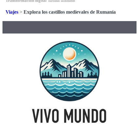
Transformación digital
Turismo sostenible
Viajes
>
Explora los castillos medievales de Rumanía