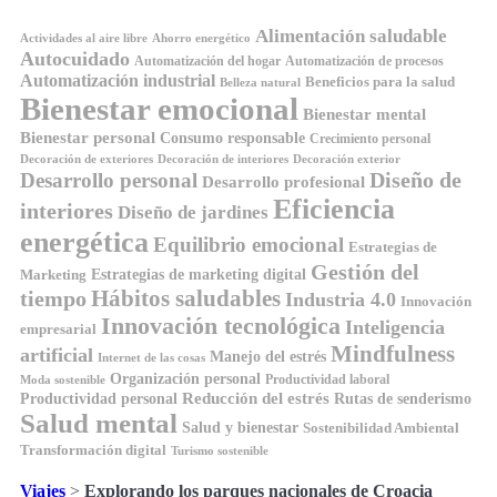
Alimentación saludable
Ahorro energético
Actividades al aire libre
Autocuidado
Automatización del hogar
Automatización de procesos
Automatización industrial
Beneficios para la salud
Belleza natural
Bienestar emocional
Bienestar mental
Bienestar personal
Consumo responsable
Crecimiento personal
Decoración de exteriores
Decoración de interiores
Decoración exterior
Diseño de
Desarrollo personal
Desarrollo profesional
Eficiencia
interiores
Diseño de jardines
energética
Equilibrio emocional
Estrategias de
Gestión del
Estrategias de marketing digital
Marketing
Hábitos saludables
tiempo
Industria 4.0
Innovación
Innovación tecnológica
Inteligencia
empresarial
Mindfulness
artificial
Manejo del estrés
Internet de las cosas
Organización personal
Productividad laboral
Moda sostenible
Reducción del estrés
Rutas de senderismo
Productividad personal
Salud mental
Salud y bienestar
Sostenibilidad Ambiental
Transformación digital
Turismo sostenible
Viajes
>
Explorando los parques nacionales de Croacia