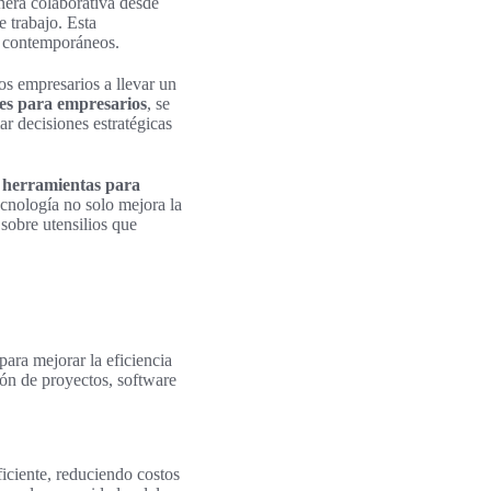
nera colaborativa desde
e trabajo. Esta
s contemporáneos.
s empresarios a llevar un
les para empresarios
, se
ar decisiones estratégicas
s
herramientas para
ecnología no solo mejora la
sobre utensilios que
ara mejorar la eficiencia
ión de proyectos, software
iciente, reduciendo costos