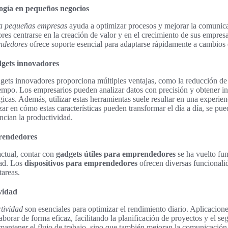
logía en pequeños negocios
ra pequeñas empresas
ayuda a optimizar procesos y mejorar la comunica
es centrarse en la creación de valor y en el crecimiento de sus empres
endedores
ofrece soporte esencial para adaptarse rápidamente a cambios
adgets innovadores
ets innovadores proporciona múltiples ventajas, como la reducción de 
iempo. Los empresarios pueden analizar datos con precisión y obtener in
gicas. Además, utilizar estas herramientas suele resultar en una experien
ar en cómo estas características pueden transformar el día a día, se pu
cian la productividad.
prendedores
ctual, contar con
gadgets útiles para emprendedores
se ha vuelto fu
dad. Los
dispositivos para emprendedores
ofrecen diversas funcionalid
tareas.
vidad
ctividad
son esenciales para optimizar el rendimiento diario. Aplicacio
aborar de forma eficaz, facilitando la planificación de proyectos y el se
mantener el flujo de trabajo, sino que también mejoran la comunicación