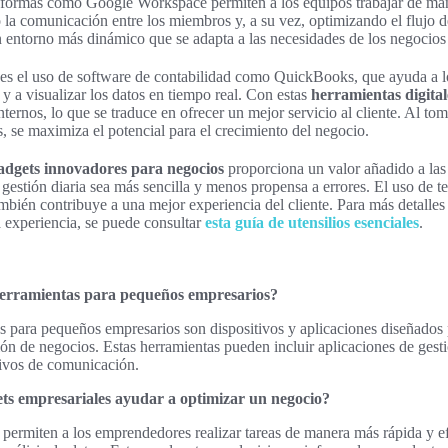
ataformas como Google Workspace permiten a los equipos trabajar de ma
do la comunicación entre los miembros y, a su vez, optimizando el flujo d
 entorno más dinámico que se adapta a las necesidades de los negocio
es el uso de software de contabilidad como QuickBooks, que ayuda a lo
 y a visualizar los datos en tiempo real. Con estas
herramientas digita
ternos, lo que se traduce en ofrecer un mejor servicio al cliente. Al tom
, se maximiza el potencial para el crecimiento del negocio.
adgets innovadores para negocios
proporciona un valor añadido a la
 gestión diaria sea más sencilla y menos propensa a errores. El uso de t
mbién contribuye a una mejor experiencia del cliente. Para más detalles 
experiencia, se puede consultar
esta guía de utensilios esenciales
.
herramientas para pequeños empresarios?
 para pequeños empresarios son dispositivos y aplicaciones diseñados p
ión de negocios. Estas herramientas pueden incluir aplicaciones de gest
tivos de comunicación.
s empresariales ayudar a optimizar un negocio?
permiten a los emprendedores realizar tareas de manera más rápida y ef