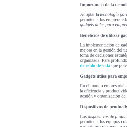
Importancia de la tecno
Adoptar la
tecnología pa
permiten a los emprendedor
gadgets útiles para empr
Beneficios de utilizar g
La implementación de gadg
mejora en la gestión del t
toma de decisiones estraté
organizada. Para profundiz
de estilo de vida
que poten
Gadgets útiles para em
En el mundo empresarial a
la eficiencia y productivi
gestión y organización de 
Dispositivos de producti
Los
dispositivos de produ
permiten a los equipos col
gadgets no solo ayudan a 