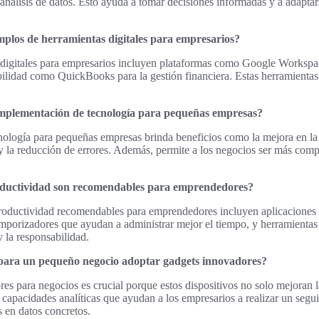
l análisis de datos. Esto ayuda a tomar decisiones informadas y a adaptar
mplos de herramientas digitales para empresarios?
digitales para empresarios incluyen plataformas como Google Workspa
bilidad como QuickBooks para la gestión financiera. Estas herramientas 
 implementación de tecnología para pequeñas empresas?
ología para pequeñas empresas brinda beneficios como la mejora en la 
 la reducción de errores. Además, permite a los negocios ser más compe
roductividad son recomendables para emprendedores?
roductividad recomendables para emprendedores incluyen aplicaciones
emporizadores que ayudan a administrar mejor el tiempo, y herramientas
 la responsabilidad.
para un pequeño negocio adoptar gadgets innovadores?
s para negocios es crucial porque estos dispositivos no solo mejoran la
capacidades analíticas que ayudan a los empresarios a realizar un segu
 en datos concretos.