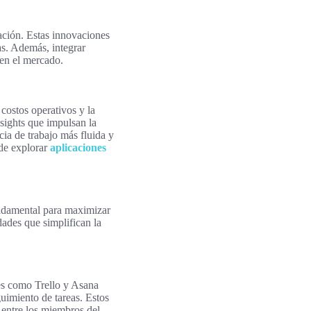
ción. Estas innovaciones
as. Además, integrar
 en el mercado.
costos operativos y la
sights que impulsan la
cia de trabajo más fluida y
ede explorar
aplicaciones
ndamental para maximizar
ades que simplifican la
nes como Trello y Asana
guimiento de tareas. Estos
 entre los miembros del