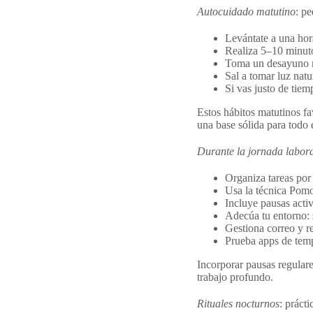
Autocuidado matutino
: p
Levántate a una hor
Realiza 5–10 minutos
Toma un desayuno nut
Sal a tomar luz natu
Si vas justo de tiem
Estos hábitos matutinos fa
una base sólida para todo e
Durante la jornada labor
Organiza tareas por 
Usa la técnica Pomo
Incluye pausas activ
Adecúa tu entorno: 
Gestiona correo y r
Prueba apps de temp
Incorporar pausas regulares
trabajo profundo.
Rituales nocturnos
: práct