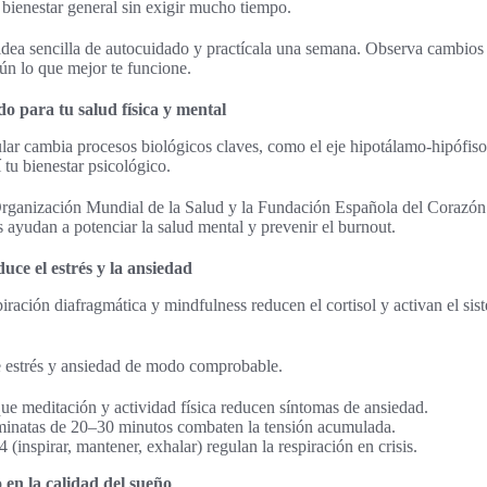
 bienestar general sin exigir mucho tiempo.
idea sencilla de autocuidado y practícala una semana. Observa cambios 
gún lo que mejor te funcione.
do para tu salud física y mental
lar cambia procesos biológicos claves, como el eje hipotálamo-hipófiso
 tu bienestar psicológico.
rganización Mundial de la Salud y la Fundación Española del Corazó
s ayudan a potenciar la salud mental y prevenir el burnout.
ce el estrés y la ansiedad
iración diafragmática y mindfulness reducen el cortisol y activan el si
ce estrés y ansiedad de modo comprobable.
ue meditación y actividad física reducen síntomas de ansiedad.
minatas de 20–30 minutos combaten la tensión acumulada.
(inspirar, mantener, exhalar) regulan la respiración en crisis.
en la calidad del sueño