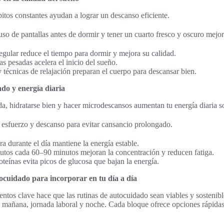
itos constantes ayudan a lograr un descanso eficiente.
 uso de pantallas antes de dormir y tener un cuarto fresco y oscuro mejor
regular reduce el tiempo para dormir y mejora su calidad.
as pesadas acelera el inicio del sueño.
 técnicas de relajación preparan el cuerpo para descansar bien.
do y energía diaria
a, hidratarse bien y hacer microdescansos aumentan tu energía diaria s
o esfuerzo y descanso para evitar cansancio prolongado.
era durante el día mantiene la energía estable.
tos cada 60–90 minutos mejoran la concentración y reducen fatiga.
teínas evita picos de glucosa que bajan la energía.
ocuidado para incorporar en tu día a día
ntos clave hace que las rutinas de autocuidado sean viables y sostenib
a mañana, jornada laboral y noche. Cada bloque ofrece opciones rápidas