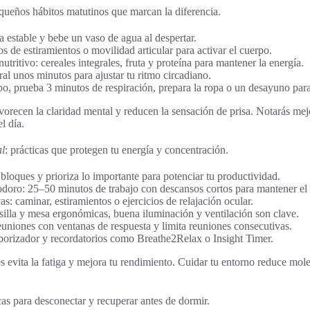
equeños hábitos matutinos que marcan la diferencia.
a estable y bebe un vaso de agua al despertar.
 de estiramientos o movilidad articular para activar el cuerpo.
ritivo: cereales integrales, fruta y proteína para mantener la energía.
ral unos minutos para ajustar tu ritmo circadiano.
po, prueba 3 minutos de respiración, prepara la ropa o un desayuno para
vorecen la claridad mental y reducen la sensación de prisa. Notarás mejo
l día.
al
: prácticas que protegen tu energía y concentración.
bloques y prioriza lo importante para potenciar tu productividad.
doro: 25–50 minutos de trabajo con descansos cortos para mantener el 
as: caminar, estiramientos o ejercicios de relajación ocular.
silla y mesa ergonómicas, buena iluminación y ventilación son clave.
euniones con ventanas de respuesta y limita reuniones consecutivas.
orizador y recordatorios como Breathe2Relax o Insight Timer.
 evita la fatiga y mejora tu rendimiento. Cuidar tu entorno reduce molesti
icas para desconectar y recuperar antes de dormir.