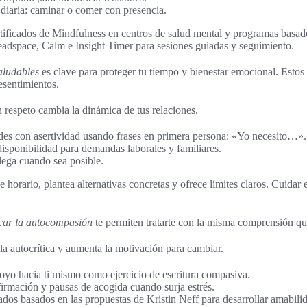
 diaria: caminar o comer con presencia.
rtificados de Mindfulness en centros de salud mental y programas ba
dspace, Calm e Insight Timer para sesiones guiadas y seguimiento.
aludables
es clave para proteger tu tiempo y bienestar emocional. Estos 
sentimientos.
 respeto cambia la dinámica de tus relaciones.
es con asertividad usando frases en primera persona: «Yo necesito…».
disponibilidad para demandas laborales y familiares.
lega cuando sea posible.
 horario, plantea alternativas concretas y ofrece límites claros. Cuidar 
car la autocompasión
te permiten tratarte con la misma comprensión q
a autocrítica y aumenta la motivación para cambiar.
poyo hacia ti mismo como ejercicio de escritura compasiva.
firmación y pausas de acogida cuando surja estrés.
ados basados en las propuestas de Kristin Neff para desarrollar amabilid