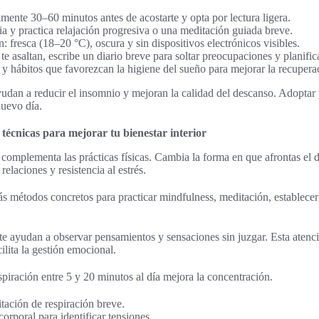
mente 30–60 minutos antes de acostarte y opta por lectura ligera.
a y practica relajación progresiva o una meditación guiada breve.
n: fresca (18–20 °C), oscura y sin dispositivos electrónicos visibles.
te asaltan, escribe un diario breve para soltar preocupaciones y planifica
 y hábitos que favorezcan la higiene del sueño para mejorar la recupera
ayudan a reducir el insomnio y mejoran la calidad del descanso. Adopta
nuevo día.
écnicas para mejorar tu bienestar interior
complementa las prácticas físicas. Cambia la forma en que afrontas el 
relaciones y resistencia al estrés.
s métodos concretos para practicar mindfulness, meditación, establecer 
te ayudan a observar pensamientos y sensaciones sin juzgar. Esta atenc
ilita la gestión emocional.
spiración entre 5 y 20 minutos al día mejora la concentración.
itación de respiración breve.
corporal para identificar tensiones.