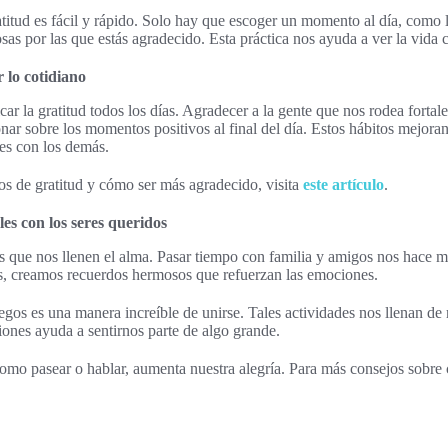
titud es fácil y rápido. Solo hay que escoger un momento al día, como
osas por las que estás agradecido. Esta práctica nos ayuda a ver la vid
 lo cotidiano
ar la gratitud todos los días. Agradecer a la gente que nos rodea fortale
ar sobre los momentos positivos al final del día. Estos hábitos mejoran
es con los demás.
os de gratitud y cómo ser más agradecido, visita
este artículo
.
es con los seres queridos
es que nos llenen el alma. Pasar tiempo con familia y amigos nos hace má
, creamos recuerdos hermosos que refuerzan las emociones.
egos es una manera increíble de unirse. Tales actividades nos llenan de r
iones ayuda a sentirnos parte de algo grande.
omo pasear o hablar, aumenta nuestra alegría. Para más consejos sobre
.