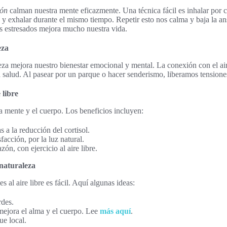
ión
calman nuestra mente eficazmente. Una técnica fácil es inhalar por 
o, y exhalar durante el mismo tiempo. Repetir esto nos calma y baja la a
 estresados mejora mucho nuestra vida.
eza
leza mejora nuestro bienestar emocional y mental. La conexión con el ai
a salud. Al pasear por un parque o hacer senderismo, liberamos tensiones
 libre
la mente y el cuerpo. Los beneficios incluyen:
s a la reducción del cortisol.
facción, por la luz natural.
ón, con ejercicio al aire libre.
 naturaleza
 al aire libre es fácil. Aquí algunas ideas:
rdes.
 mejora el alma y el cuerpo. Lee
más aquí
.
ue local.