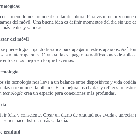
cnológicas
icos a menudo nos impide disfrutar del ahora. Para vivir mejor y concent
tarnos del móvil. Una buena idea es definir momentos del día sin uso de
s más reales y valiosas.
ctar del móvil
o se puede lograr fijando horarios para apagar nuestros aparatos. Así, 
os, sin interrupciones. Otra ayuda es apagar las notificaciones de aplic
e enfocarnos mejor en lo que hacemos.
tecnología
 sin tecnología nos lleva a un balance entre dispositivos y vida cotidi
midas o reuniones familiares. Esto mejora las charlas y refuerza nuestro
n tecnología
crea un espacio para conexiones más profundas.
ria
ivir feliz y consciente. Crear un diario de gratitud nos ayuda a apreciar
l y nos hace disfrutar más cada día.
e gratitud