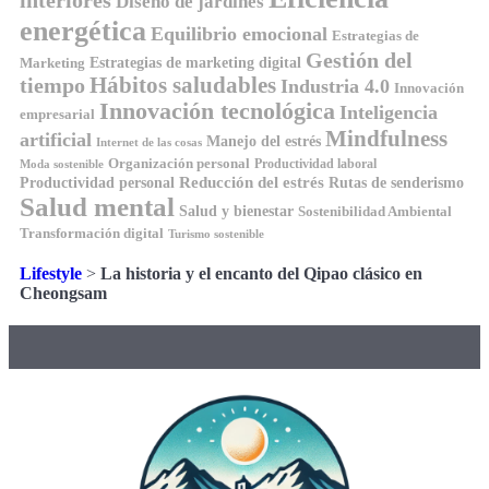
interiores
Diseño de jardines
energética
Equilibrio emocional
Estrategias de
Gestión del
Estrategias de marketing digital
Marketing
tiempo
Hábitos saludables
Industria 4.0
Innovación
Innovación tecnológica
Inteligencia
empresarial
Mindfulness
artificial
Manejo del estrés
Internet de las cosas
Organización personal
Productividad laboral
Moda sostenible
Reducción del estrés
Rutas de senderismo
Productividad personal
Salud mental
Salud y bienestar
Sostenibilidad Ambiental
Transformación digital
Turismo sostenible
Lifestyle
>
La historia y el encanto del Qipao clásico en
Cheongsam