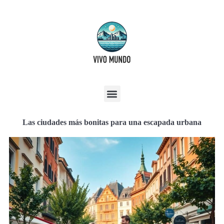
Las ciudades más bonitas para una escapada urbana