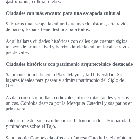
gastronomía, cultura o relax.
Ciudades con más encanto para una escapada cultural
Si buscas una escapada cultural que mezcle historia, arte y vida
de barrio, España tiene destinos para todos.
Aquí hallarás ciudades históricas con calles que cuentan siglos,
museos de primer nivel y barrios donde la cultura local se vive a
pie de calle.
Ciudades históricas con patrimonio arquitectónico destacado
Salamanca te recibe en la Plaza Mayor y la Universidad. Son
lugares ideales para pasear y admirar patrimonio del Siglo de
Oro.
Ávila, con sus murallas medievales, ofrece rutas fáciles y vistas
únicas. Córdoba destaca por la Mezquita-Catedral y sus patios en
primavera.
Toledo muestra su casco histórico, Patrimonio de la Humanidad,
y miradores sobre el Tajo.
Santiago de Compostela ofrece su famosa Catedral y el ambiente