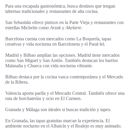
Para una escapada gastronómica, busca destinos que tengan
tabernas tradicionales y restaurantes de alta cocina.
San Sebastián ofrece pintxos en la Parte Vieja y restaurantes con
estrellas Michelin como
Arzak
y
Akelarre
.
Barcelona cuenta con mercados como La Boquería, tapas
creativas y vida nocturna en Barceloneta y el Paral·lel.
Madrid y Bilbao amplían las opciones. Madrid tiene mercados
como San Miguel y San Antón. También destacan los barrios
Malasaña y Chueca con vida nocturna vibrante.
Bilbao destaca por la cocina vasca contemporánea y el Mercado
de la Ribera.
Valencia aporta paella y el Mercado Central. También ofrece una
ruta de horchaterías y ocio en El Carmen.
Granada y Málaga son ideales si buscas tradición y tapeo.
En Granada, las tapas gratuitas marcan la experiencia. El
ambiente nocturno en el Albaicín y el Realejo es muy animado.