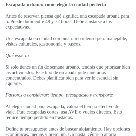
Escapada urbana: cómo elegir la ciudad perfecta
Antes de reservar, piensa qué significa una escapada urbana para
ti. Puede durar entre 48 y 72 horas. Debe ajustarse a tus
expectativas.
Una escapada en ciudad combina ritmo intenso pero manejable,
visitas culturales, gastronomía y paseos.
Qué esperar
Si solo tienes un fin de semana urbano, tendrás que priorizar bien
las actividades. Este tipo de escapada pide itinerarios
concentrados. Debes planificar bien para ver lo esencial sin
agotarte.
Factores a considerar: tiempo, presupuesto y transporte
Al elegir ciudad para escapada, valora el tiempo efectivo de
viaje. Para escapadas cortas, usa AVE o vuelos directos. Esto
reduce tiempo perdido en traslados.
Define tu presupuesto antes de buscar alojamiento. Hay opciones
económicas, medias y premium. Un hostal céntrico ahorra