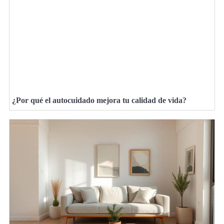
¿Por qué el autocuidado mejora tu calidad de vida?