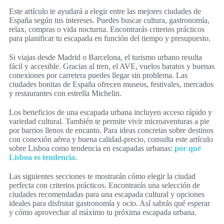
Este artículo te ayudará a elegir entre las mejores ciudades de
España según tus intereses. Puedes buscar cultura, gastronomía,
relax, compras o vida nocturna. Encontrarás criterios prácticos
para planificar tu escapada en función del tiempo y presupuesto.
Si viajas desde Madrid o Barcelona, el turismo urbano resulta
fácil y accesible. Gracias al tren, el AVE, vuelos baratos y buenas
conexiones por carretera puedes llegar sin problema. Las
ciudades bonitas de España ofrecen museos, festivales, mercados
y restaurantes con estrella Michelin.
Los beneficios de una escapada urbana incluyen acceso rápido y
variedad cultural. También te permite vivir microaventuras a pie
por barrios llenos de encanto. Para ideas concretas sobre destinos
con conexión aérea y buena calidad-precio, consulta este artículo
sobre Lisboa como tendencia en escapadas urbanas:
por qué
Lisboa es tendencia
.
Las siguientes secciones te mostrarán cómo elegir la ciudad
perfecta con criterios prácticos. Encontrarás una selección de
ciudades recomendadas para una escapada cultural y opciones
ideales para disfrutar gastronomía y ocio. Así sabrás qué esperar
y cómo aprovechar al máximo tu próxima escapada urbana.