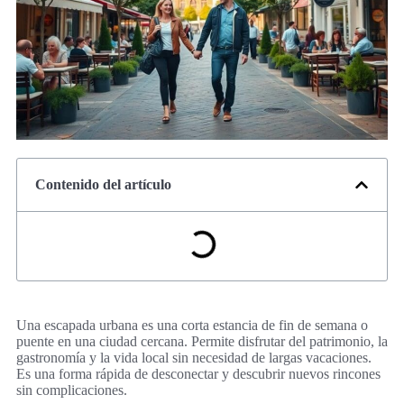
Contenido del artículo
Una escapada urbana es una corta estancia de fin de semana o
puente en una ciudad cercana. Permite disfrutar del patrimonio, la
gastronomía y la vida local sin necesidad de largas vacaciones.
Es una forma rápida de desconectar y descubrir nuevos rincones
sin complicaciones.