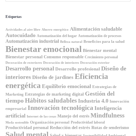
Etiquetas
Alimentación saludable
Ahorro energético
Actividades al aire libre
Autocuidado
Automatización del hogar
Automatización de procesos
Automatización industrial
Beneficios para la salud
Belleza natural
Bienestar emocional
Bienestar mental
Bienestar personal
Consumo responsable
Crecimiento personal
Decoración de exteriores
Decoración de interiores
Decoración exterior
Diseño de
Desarrollo personal
Desarrollo profesional
Eficiencia
interiores
Diseño de jardines
energética
Equilibrio emocional
Estrategias de
Gestión del
Estrategias de marketing digital
Marketing
tiempo
Hábitos saludables
Industria 4.0
Innovación
Innovación tecnológica
Inteligencia
empresarial
Mindfulness
artificial
Manejo del estrés
Internet de las cosas
Organización personal
Productividad laboral
Moda sostenible
Reducción del estrés
Rutas de senderismo
Productividad personal
Salud mental
Salud y bienestar
Sostenibilidad Ambiental