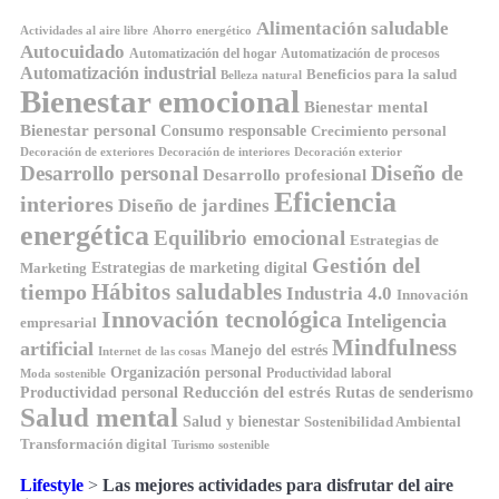
Alimentación saludable
Ahorro energético
Actividades al aire libre
Autocuidado
Automatización del hogar
Automatización de procesos
Automatización industrial
Beneficios para la salud
Belleza natural
Bienestar emocional
Bienestar mental
Bienestar personal
Consumo responsable
Crecimiento personal
Decoración de exteriores
Decoración de interiores
Decoración exterior
Diseño de
Desarrollo personal
Desarrollo profesional
Eficiencia
interiores
Diseño de jardines
energética
Equilibrio emocional
Estrategias de
Gestión del
Estrategias de marketing digital
Marketing
Hábitos saludables
tiempo
Industria 4.0
Innovación
Innovación tecnológica
Inteligencia
empresarial
Mindfulness
artificial
Manejo del estrés
Internet de las cosas
Organización personal
Productividad laboral
Moda sostenible
Reducción del estrés
Rutas de senderismo
Productividad personal
Salud mental
Salud y bienestar
Sostenibilidad Ambiental
Transformación digital
Turismo sostenible
Lifestyle
>
Las mejores actividades para disfrutar del aire