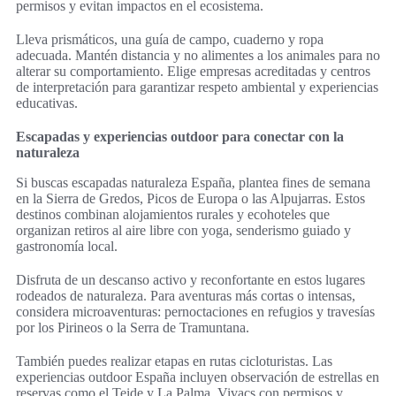
permisos y evitan impactos en el ecosistema.
Lleva prismáticos, una guía de campo, cuaderno y ropa
adecuada. Mantén distancia y no alimentes a los animales para no
alterar su comportamiento. Elige empresas acreditadas y centros
de interpretación para garantizar respeto ambiental y experiencias
educativas.
Escapadas y experiencias outdoor para conectar con la
naturaleza
Si buscas escapadas naturaleza España, plantea fines de semana
en la Sierra de Gredos, Picos de Europa o las Alpujarras. Estos
destinos combinan alojamientos rurales y ecohoteles que
organizan retiros al aire libre con yoga, senderismo guiado y
gastronomía local.
Disfruta de un descanso activo y reconfortante en estos lugares
rodeados de naturaleza. Para aventuras más cortas o intensas,
considera microaventuras: pernoctaciones en refugios y travesías
por los Pirineos o la Serra de Tramuntana.
También puedes realizar etapas en rutas cicloturistas. Las
experiencias outdoor España incluyen observación de estrellas en
reservas como el Teide y La Palma. Vivacs con permisos y