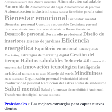
Alimentación saludable
Ahorro energético
Actividades al aire libre
Autocuidado
Automatización del hogar
Automatización de procesos
Automatización industrial
Beneficios para la salud
Belleza natural
Bienestar emocional
Bienestar mental
Bienestar personal
Consumo responsable
Crecimiento personal
Decoración de exteriores
Decoración de interiores
Decoración exterior
Diseño de
Desarrollo personal
Desarrollo profesional
Eficiencia
interiores
Diseño de jardines
energética
Equilibrio emocional
Estrategias de
Gestión del
Estrategias de marketing digital
Marketing
Hábitos saludables
tiempo
Industria 4.0
Innovación
Innovación tecnológica
Inteligencia
empresarial
Mindfulness
artificial
Manejo del estrés
Internet de las cosas
Organización personal
Productividad laboral
Moda sostenible
Reducción del estrés
Rutas de senderismo
Productividad personal
Salud mental
Salud y bienestar
Sostenibilidad Ambiental
Transformación digital
Turismo sostenible
Profesionales
>
Las mejores estrategias para captar nuevos
clientes