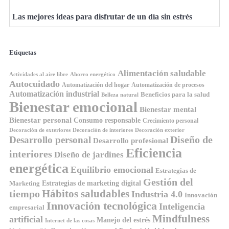
Las mejores ideas para disfrutar de un día sin estrés
Etiquetas
Alimentación saludable
Ahorro energético
Actividades al aire libre
Autocuidado
Automatización del hogar
Automatización de procesos
Automatización industrial
Beneficios para la salud
Belleza natural
Bienestar emocional
Bienestar mental
Bienestar personal
Consumo responsable
Crecimiento personal
Decoración de exteriores
Decoración de interiores
Decoración exterior
Diseño de
Desarrollo personal
Desarrollo profesional
Eficiencia
interiores
Diseño de jardines
energética
Equilibrio emocional
Estrategias de
Gestión del
Estrategias de marketing digital
Marketing
tiempo
Hábitos saludables
Industria 4.0
Innovación
Innovación tecnológica
Inteligencia
empresarial
Mindfulness
artificial
Manejo del estrés
Internet de las cosas