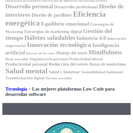
Decoración de exteriores
Decoración de interiores
Decoración exterior
Diseño de
Desarrollo personal
Desarrollo profesional
Eficiencia
interiores
Diseño de jardines
energética
Equilibrio emocional
Estrategias de
Gestión del
Estrategias de marketing digital
Marketing
tiempo
Hábitos saludables
Industria 4.0
Innovación
Innovación tecnológica
Inteligencia
empresarial
Mindfulness
artificial
Manejo del estrés
Internet de las cosas
Organización personal
Productividad laboral
Moda sostenible
Reducción del estrés
Rutas de senderismo
Productividad personal
Salud mental
Salud y bienestar
Sostenibilidad Ambiental
Transformación digital
Turismo sostenible
Tecnología
>
Las mejores plataformas Low Code para
desarrollar software