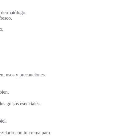
u dermatólogo.
resco.
o.
en, usos y precauciones.
bien.
dos grasos esenciales,
iel.
ezclarlo con tu crema para