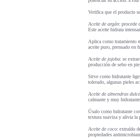
potenciar su acción. Evita
Verifica que el producto s
Aceite de argán
: procede 
Este aceite hidrata intens
Aplica como tratamiento n
aceite puro, prensado en fr
Aceite de jojoba
: se extra
producción de sebo en piel
Sirve como hidratante lige
tolerado, algunas pieles ac
Aceite de almendras dulc
calmante y muy hidratante, 
Úsalo como hidratante corp
textura suaviza y alivia la p
Aceite de coco
: extraído 
propiedades antimicrobiana