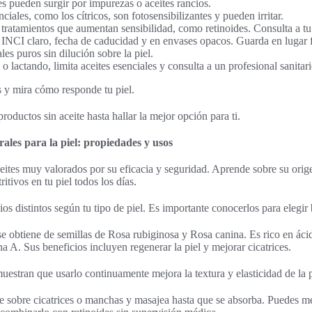
es pueden surgir por impurezas o aceites rancios.
ciales, como los cítricos, son fotosensibilizantes y pueden irritar.
s tratamientos que aumentan sensibilidad, como retinoides. Consulta a t
INCI claro, fecha de caducidad y en envases opacos. Guarda en lugar f
les puros sin dilución sobre la piel.
o lactando, limita aceites esenciales y consulta a un profesional sanitari
 y mira cómo responde tu piel.
productos sin aceite hasta hallar la mejor opción para ti.
rales para la piel: propiedades y usos
eites muy valorados por su eficacia y seguridad. Aprende sobre su orig
ritivos en tu piel todos los días.
os distintos según tu tipo de piel. Es importante conocerlos para elegir 
 se obtiene de semillas de Rosa rubiginosa y Rosa canina. Es rico en áci
a A. Sus beneficios incluyen regenerar la piel y mejorar cicatrices.
estran que usarlo continuamente mejora la textura y elasticidad de la p
e sobre cicatrices o manchas y masajea hasta que se absorba. Puedes m