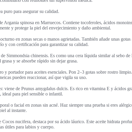
 combinarlo con retinoides sin supervisión médica.
ea puro para asegurar su calidad.
de Argania spinosa en Marruecos. Contiene tocoferoles, ácidos monoinsa
amente y protege la piel del envejecimiento y daño ambiental.
octurno en zonas secas o manos agrietadas. También añade unas gotas a
ío y con certificación para garantizar su calidad.
e de Simmondsia chinensis. Es como una cera líquida similar al sebo de 
 grasa y se absorbe rápido sin dejar grasa.
ro y portador para aceites esenciales. Pon 2–3 gotas sobre rostro limpio
neicas pueden reaccionar, así que vigila su uso.
es
: viene de Prunus amygdalus dulcis. Es rico en vitamina E y ácidos gr
ideal para piel sensible o infantil.
oral o facial en zonas sin acné. Haz siempre una prueba si eres alérgic
iel al instante.
de Cocos nucifera, destaca por su ácido láurico. Este aceite hidrata prof
s útiles para labios y cuerpo.