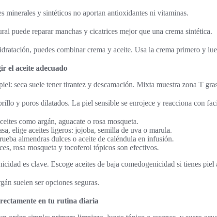
s minerales y sintéticos no aportan antioxidantes ni vitaminas.
ural puede reparar manchas y cicatrices mejor que una crema sintética.
dratación, puedes combinar crema y aceite. Usa la crema primero y luego
ir el aceite adecuado
 piel: seca suele tener tirantez y descamación. Mixta muestra zona T gras
brillo y poros dilatados. La piel sensible se enrojece y reacciona con fac
 aceites como argán, aguacate o rosa mosqueta.
asa, elige aceites ligeros: jojoba, semilla de uva o marula.
prueba almendras dulces o aceite de caléndula en infusión.
rices, rosa mosqueta y tocoferol tópicos son efectivos.
cidad es clave. Escoge aceites de baja comedogenicidad si tienes piel 
rgán suelen ser opciones seguras.
rectamente en tu rutina diaria