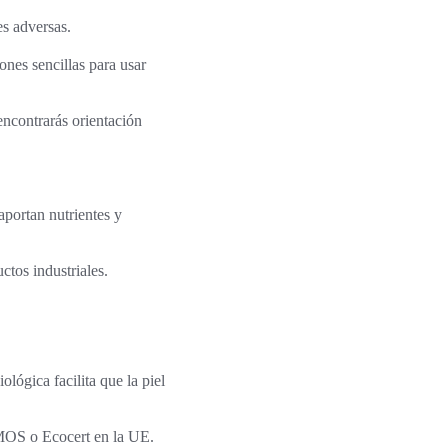
es adversas.
iones sencillas para usar
encontrarás orientación
aportan nutrientes y
ctos industriales.
ológica facilita que la piel
SMOS o Ecocert en la UE.