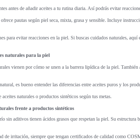
es antes de añadir aceites a tu rutina diaria. Así podrás evitar reaccion
 ofrece pautas según piel seca, mixta, grasa y sensible. Incluye instrucc
s para evitar reacciones en la piel. Si buscas cuidados naturales, aquí 
es naturales para la piel
urales vienen por cómo se unen a la barrera lipídica de la piel. También 
 natural, es bueno entender las diferencias entre aceites puros y los produ
e aceites naturales o productos sintéticos según tus metas.
turales frente a productos sintéticos
ío sin aditivos tienen ácidos grasos que respetan la piel. Su estructura bi
idad de irritación, siempre que tengan certificados de calidad como CO