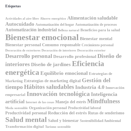
Etiquetas
Alimentación saludable
Ahorro energético
Actividades al aire libre
Autocuidado
Automatización del hogar
Automatización de procesos
Automatización industrial
Beneficios para la salud
Belleza natural
Bienestar emocional
Bienestar mental
Bienestar personal
Consumo responsable
Crecimiento personal
Decoración de exteriores
Decoración de interiores
Decoración exterior
Diseño de
Desarrollo personal
Desarrollo profesional
Eficiencia
interiores
Diseño de jardines
energética
Equilibrio emocional
Estrategias de
Gestión del
Estrategias de marketing digital
Marketing
tiempo
Hábitos saludables
Industria 4.0
Innovación
Innovación tecnológica
Inteligencia
empresarial
Mindfulness
artificial
Manejo del estrés
Internet de las cosas
Organización personal
Productividad laboral
Moda sostenible
Reducción del estrés
Rutas de senderismo
Productividad personal
Salud mental
Salud y bienestar
Sostenibilidad Ambiental
Transformación digital
Turismo sostenible