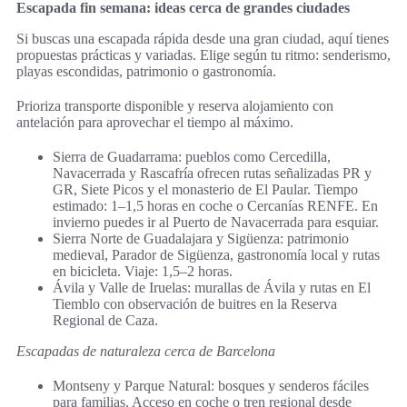
Escapada fin semana: ideas cerca de grandes ciudades
Si buscas una escapada rápida desde una gran ciudad, aquí tienes
propuestas prácticas y variadas. Elige según tu ritmo: senderismo,
playas escondidas, patrimonio o gastronomía.
Prioriza transporte disponible y reserva alojamiento con
antelación para aprovechar el tiempo al máximo.
Sierra de Guadarrama: pueblos como Cercedilla,
Navacerrada y Rascafría ofrecen rutas señalizadas PR y
GR, Siete Picos y el monasterio de El Paular. Tiempo
estimado: 1–1,5 horas en coche o Cercanías RENFE. En
invierno puedes ir al Puerto de Navacerrada para esquiar.
Sierra Norte de Guadalajara y Sigüenza: patrimonio
medieval, Parador de Sigüenza, gastronomía local y rutas
en bicicleta. Viaje: 1,5–2 horas.
Ávila y Valle de Iruelas: murallas de Ávila y rutas en El
Tiemblo con observación de buitres en la Reserva
Regional de Caza.
Escapadas de naturaleza cerca de Barcelona
Montseny y Parque Natural: bosques y senderos fáciles
para familias. Acceso en coche o tren regional desde