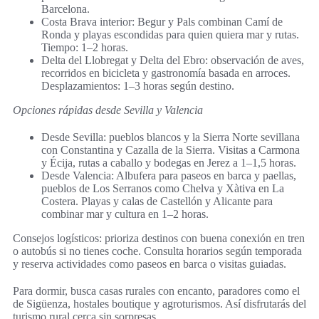
Barcelona.
Costa Brava interior: Begur y Pals combinan Camí de
Ronda y playas escondidas para quien quiera mar y rutas.
Tiempo: 1–2 horas.
Delta del Llobregat y Delta del Ebro: observación de aves,
recorridos en bicicleta y gastronomía basada en arroces.
Desplazamientos: 1–3 horas según destino.
Opciones rápidas desde Sevilla y Valencia
Desde Sevilla: pueblos blancos y la Sierra Norte sevillana
con Constantina y Cazalla de la Sierra. Visitas a Carmona
y Écija, rutas a caballo y bodegas en Jerez a 1–1,5 horas.
Desde Valencia: Albufera para paseos en barca y paellas,
pueblos de Los Serranos como Chelva y Xàtiva en La
Costera. Playas y calas de Castellón y Alicante para
combinar mar y cultura en 1–2 horas.
Consejos logísticos: prioriza destinos con buena conexión en tren
o autobús si no tienes coche. Consulta horarios según temporada
y reserva actividades como paseos en barca o visitas guiadas.
Para dormir, busca casas rurales con encanto, paradores como el
de Sigüenza, hostales boutique y agroturismos. Así disfrutarás del
turismo rural cerca sin sorpresas.