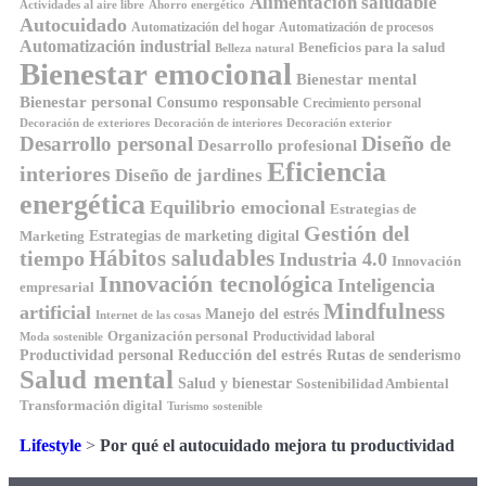
Alimentación saludable
Ahorro energético
Actividades al aire libre
Autocuidado
Automatización del hogar
Automatización de procesos
Automatización industrial
Beneficios para la salud
Belleza natural
Bienestar emocional
Bienestar mental
Bienestar personal
Consumo responsable
Crecimiento personal
Decoración de exteriores
Decoración de interiores
Decoración exterior
Diseño de
Desarrollo personal
Desarrollo profesional
Eficiencia
interiores
Diseño de jardines
energética
Equilibrio emocional
Estrategias de
Gestión del
Estrategias de marketing digital
Marketing
tiempo
Hábitos saludables
Industria 4.0
Innovación
Innovación tecnológica
Inteligencia
empresarial
Mindfulness
artificial
Manejo del estrés
Internet de las cosas
Organización personal
Productividad laboral
Moda sostenible
Reducción del estrés
Rutas de senderismo
Productividad personal
Salud mental
Salud y bienestar
Sostenibilidad Ambiental
Transformación digital
Turismo sostenible
Lifestyle
>
Por qué el autocuidado mejora tu productividad