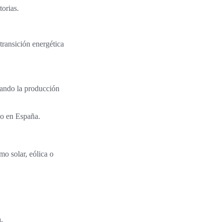
torias.
transición energética
uando la producción
no en España.
mo solar, eólica o
.