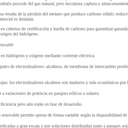
ambién procede del gas natural, pero incorpora captura y almacenamie
a resulta de la pirolisis del metano que produce carbono sólido; reduce 
mercial es limitada.
n criterios de certificación y huella de carbono para garantizar garantía
 origen del hidrógeno.
enovable
a en hidrógeno y oxígeno mediante corriente eléctrica.
cipales de electrolizadores: alcalinos, de membrana de intercambio pro
tajas: los electrolizadores alcalinos son maduros y más económicos por
 variaciones de potencia en parques eólicos o solares.
iciencia pero aún están en fase de desarrollo.
 renovable permite operar de forma variable según la disponibilidad de 
edicadas a gran escala o por soluciones distribuidas junto a parques sol