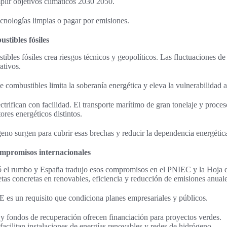
plir objetivos climáticos 2030 2050.
ecnologías limpias o pagar por emisiones.
stibles fósiles
bles fósiles crea riesgos técnicos y geopolíticos. Las fluctuaciones de 
ativos.
 combustibles limita la soberanía energética y eleva la vulnerabilidad an
trifican con facilidad. El transporte marítimo de gran tonelaje y proceso
ores energéticos distintos.
eno surgen para cubrir esas brechas y reducir la dependencia energética
ompromisos internacionales
ó el rumbo y España tradujo esos compromisos en el PNIEC y la Hoja 
tas concretas en renovables, eficiencia y reducción de emisiones anuale
 es un requisito que condiciona planes empresariales y públicos.
fondos de recuperación ofrecen financiación para proyectos verdes.
facilitan instalaciones de energías renovables y redes de hidrógeno.