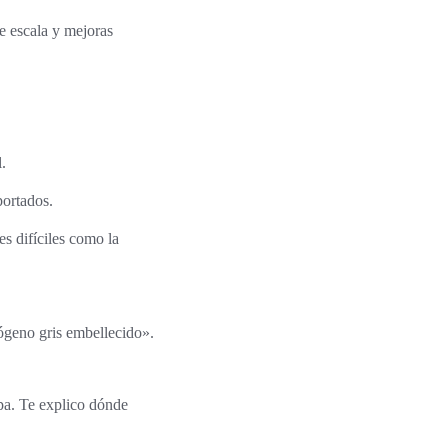
e escala y mejoras
.
portados.
es difíciles como la
rógeno gris embellecido».
pa. Te explico dónde