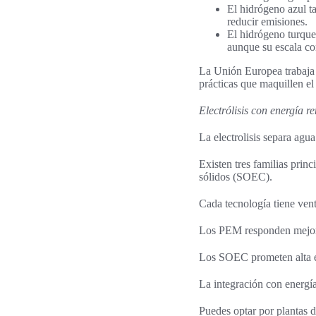
El hidrógeno azul t
reducir emisiones.
El hidrógeno turques
aunque su escala co
La Unión Europea trabaja e
prácticas que maquillen el
Electrólisis con energía r
La electrolisis separa agu
Existen tres familias prin
sólidos (SOEC).
Cada tecnología tiene ven
Los PEM responden mejor a
Los SOEC prometen alta ef
La integración con energía
Puedes optar por plantas d