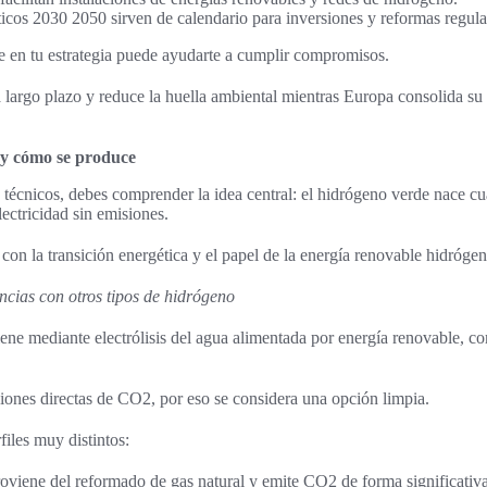
ticos 2030 2050 sirven de calendario para inversiones y reformas regula
de en tu estrategia puede ayudarte a cumplir compromisos.
largo plazo y reduce la huella ambiental mientras Europa consolida su 
 y cómo se produce
s técnicos, debes comprender la idea central: el hidrógeno verde nace c
lectricidad sin emisiones.
con la transición energética y el papel de la energía renovable hidróge
encias con otros tipos de hidrógeno
ene mediante electrólisis del agua alimentada por energía renovable, co
iones directas de CO2, por eso se considera una opción limpia.
files muy distintos:
roviene del reformado de gas natural y emite CO2 de forma significativa