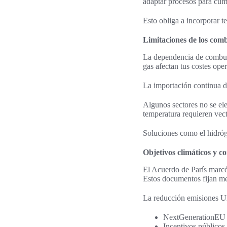
adaptar procesos para cum
Esto obliga a incorporar t
Limitaciones de los combu
La dependencia de combusti
gas afectan tus costes oper
La importación continua de
Algunos sectores no se elec
temperatura requieren vect
Soluciones como el hidróg
Objetivos climáticos y c
El Acuerdo de París marc
Estos documentos fijan me
La reducción emisiones UE
NextGenerationEU y 
Incentivos públicos 