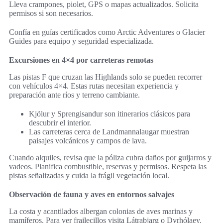
Lleva crampones, piolet, GPS o mapas actualizados. Solicita
permisos si son necesarios.
Confía en guías certificados como Arctic Adventures o Glacier
Guides para equipo y seguridad especializada.
Excursiones en 4×4 por carreteras remotas
Las pistas F que cruzan las Highlands solo se pueden recorrer
con vehículos 4×4. Estas rutas necesitan experiencia y
preparación ante ríos y terreno cambiante.
Kjölur y Sprengisandur son itinerarios clásicos para
descubrir el interior.
Las carreteras cerca de Landmannalaugar muestran
paisajes volcánicos y campos de lava.
Cuando alquiles, revisa que la póliza cubra daños por guijarros y
vadeos. Planifica combustible, reservas y permisos. Respeta las
pistas señalizadas y cuida la frágil vegetación local.
Observación de fauna y aves en entornos salvajes
La costa y acantilados albergan colonias de aves marinas y
mamíferos. Para ver frailecillos visita Látrabjarg o Dyrhólaey.