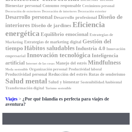
Bienestar personal
Consumo responsable
Crecimiento personal
Decoración de exteriores
Decoración de interiores
Decoración exterior
Diseño de
Desarrollo personal
Desarrollo profesional
Eficiencia
interiores
Diseño de jardines
energética
Equilibrio emocional
Estrategias de
Gestión del
Estrategias de marketing digital
Marketing
tiempo
Hábitos saludables
Industria 4.0
Innovación
Innovación tecnológica
Inteligencia
empresarial
Mindfulness
artificial
Manejo del estrés
Internet de las cosas
Organización personal
Productividad laboral
Moda sostenible
Reducción del estrés
Rutas de senderismo
Productividad personal
Salud mental
Salud y bienestar
Sostenibilidad Ambiental
Transformación digital
Turismo sostenible
Viajes
>
¿Por qué Islandia es perfecta para viajes de
aventura?