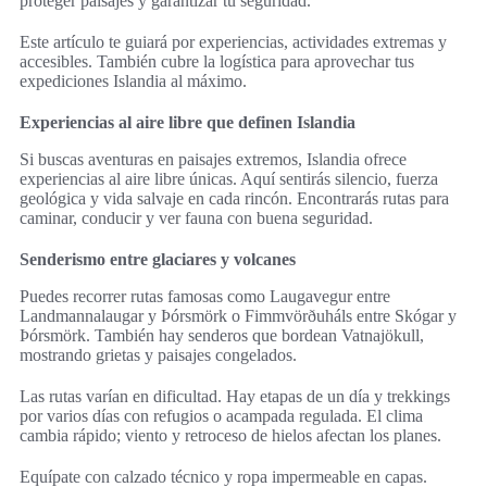
proteger paisajes y garantizar tu seguridad.
Este artículo te guiará por experiencias, actividades extremas y
accesibles. También cubre la logística para aprovechar tus
expediciones Islandia al máximo.
Experiencias al aire libre que definen Islandia
Si buscas aventuras en paisajes extremos, Islandia ofrece
experiencias al aire libre únicas. Aquí sentirás silencio, fuerza
geológica y vida salvaje en cada rincón. Encontrarás rutas para
caminar, conducir y ver fauna con buena seguridad.
Senderismo entre glaciares y volcanes
Puedes recorrer rutas famosas como Laugavegur entre
Landmannalaugar y Þórsmörk o Fimmvörðuháls entre Skógar y
Þórsmörk. También hay senderos que bordean Vatnajökull,
mostrando grietas y paisajes congelados.
Las rutas varían en dificultad. Hay etapas de un día y trekkings
por varios días con refugios o acampada regulada. El clima
cambia rápido; viento y retroceso de hielos afectan los planes.
Equípate con calzado técnico y ropa impermeable en capas.