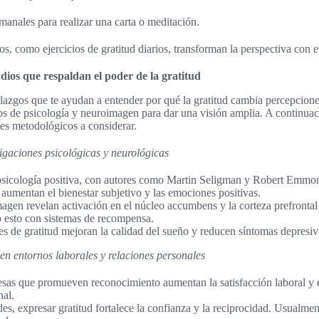
anales para realizar una carta o meditación.
s, como ejercicios de gratitud diarios, transforman la perspectiva con e
udios que respaldan el poder de la gratitud
llazgos que te ayudan a entender por qué la gratitud cambia percepcion
os de psicología y neuroimagen para dar una visión amplia. A continuaci
tes metodológicos a considerar.
tigaciones psicológicas y neurológicas
psicología positiva, con autores como Martin Seligman y Robert Emmon
d aumentan el bienestar subjetivo y las emociones positivas.
agen revelan activación en el núcleo accumbens y la corteza prefrontal
o esto con sistemas de recompensa.
es de gratitud mejoran la calidad del sueño y reducen síntomas depresiv
 en entornos laborales y relaciones personales
sas que promueven reconocimiento aumentan la satisfacción laboral y 
nal.
es, expresar gratitud fortalece la confianza y la reciprocidad. Usualme