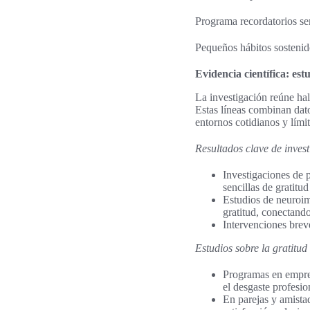
Programa recordatorios sem
Pequeños hábitos sostenido
Evidencia científica: est
La investigación reúne ha
Estas líneas combinan dat
entornos cotidianos y lími
Resultados clave de inves
Investigaciones de 
sencillas de gratitu
Estudios de neuroim
gratitud, conectand
Intervenciones brev
Estudios sobre la gratitud
Programas en empre
el desgaste profesio
En parejas y amistad