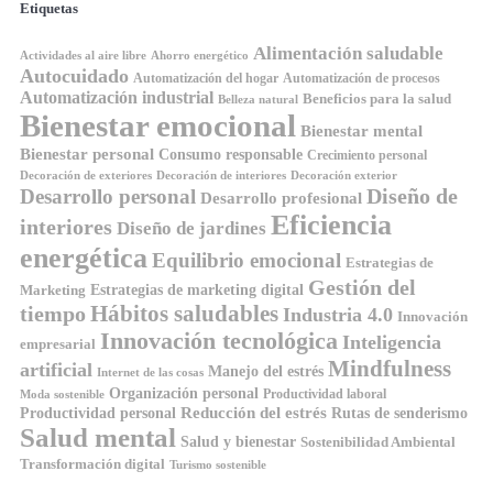
Etiquetas
Alimentación saludable
Ahorro energético
Actividades al aire libre
Autocuidado
Automatización del hogar
Automatización de procesos
Automatización industrial
Beneficios para la salud
Belleza natural
Bienestar emocional
Bienestar mental
Bienestar personal
Consumo responsable
Crecimiento personal
Decoración de exteriores
Decoración de interiores
Decoración exterior
Diseño de
Desarrollo personal
Desarrollo profesional
Eficiencia
interiores
Diseño de jardines
energética
Equilibrio emocional
Estrategias de
Gestión del
Estrategias de marketing digital
Marketing
Hábitos saludables
tiempo
Industria 4.0
Innovación
Innovación tecnológica
Inteligencia
empresarial
Mindfulness
artificial
Manejo del estrés
Internet de las cosas
Organización personal
Productividad laboral
Moda sostenible
Reducción del estrés
Rutas de senderismo
Productividad personal
Salud mental
Salud y bienestar
Sostenibilidad Ambiental
Transformación digital
Turismo sostenible