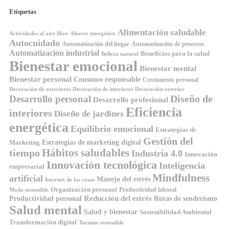
Etiquetas
Alimentación saludable
Ahorro energético
Actividades al aire libre
Autocuidado
Automatización del hogar
Automatización de procesos
Automatización industrial
Beneficios para la salud
Belleza natural
Bienestar emocional
Bienestar mental
Bienestar personal
Consumo responsable
Crecimiento personal
Decoración de exteriores
Decoración de interiores
Decoración exterior
Diseño de
Desarrollo personal
Desarrollo profesional
Eficiencia
interiores
Diseño de jardines
energética
Equilibrio emocional
Estrategias de
Gestión del
Estrategias de marketing digital
Marketing
tiempo
Hábitos saludables
Industria 4.0
Innovación
Innovación tecnológica
Inteligencia
empresarial
Mindfulness
artificial
Manejo del estrés
Internet de las cosas
Organización personal
Productividad laboral
Moda sostenible
Reducción del estrés
Rutas de senderismo
Productividad personal
Salud mental
Salud y bienestar
Sostenibilidad Ambiental
Transformación digital
Turismo sostenible