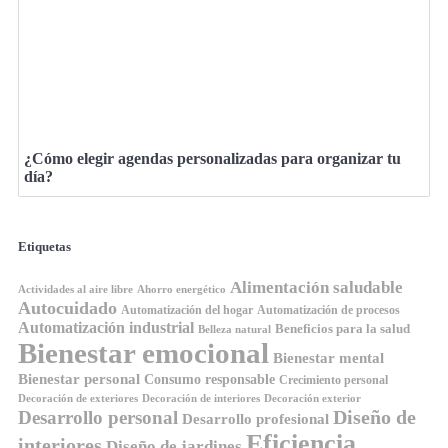
¿Cómo elegir agendas personalizadas para organizar tu
día?
Etiquetas
Alimentación saludable
Ahorro energético
Actividades al aire libre
Autocuidado
Automatización del hogar
Automatización de procesos
Automatización industrial
Beneficios para la salud
Belleza natural
Bienestar emocional
Bienestar mental
Bienestar personal
Consumo responsable
Crecimiento personal
Decoración de exteriores
Decoración de interiores
Decoración exterior
Diseño de
Desarrollo personal
Desarrollo profesional
Eficiencia
interiores
Diseño de jardines